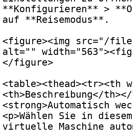
**Konfigurieren** > **O
auf **Reisemodus**.

<figure><img src="/file
alt="" width="563"><fig
</figure>

<table><thead><tr><th w
<th>Beschreibung</th></
<strong>Automatisch wec
<p>Wählen Sie in diesem
virtuelle Maschine auto