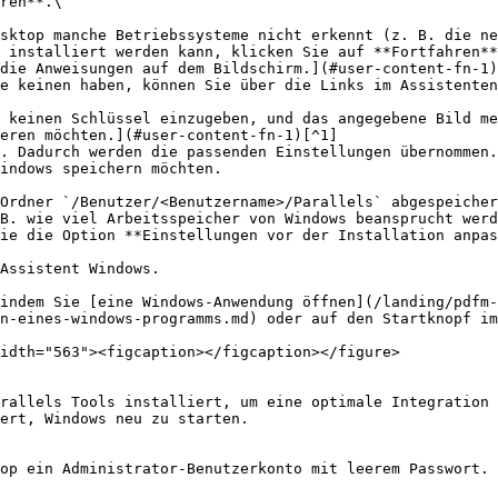
ren**.\

 installiert werden kann, klicken Sie auf **Fortfahren**
die Anweisungen auf dem Bildschirm.](#user-content-fn-1)
e keinen haben, können Sie über die Links im Assistenten
eren möchten.](#user-content-fn-1)[^1]

. Dadurch werden die passenden Einstellungen übernommen.

indows speichern möchten.

B. wie viel Arbeitsspeicher von Windows beansprucht werd
ie die Option **Einstellungen vor der Installation anpas
Assistent Windows.

indem Sie [eine Windows-Anwendung öffnen](/landing/pdfm-
n-eines-windows-programms.md) oder auf den Startknopf im
idth="563"><figcaption></figcaption></figure>

rallels Tools installiert, um eine optimale Integration 
ert, Windows neu zu starten.

op ein Administrator-Benutzerkonto mit leerem Passwort. 