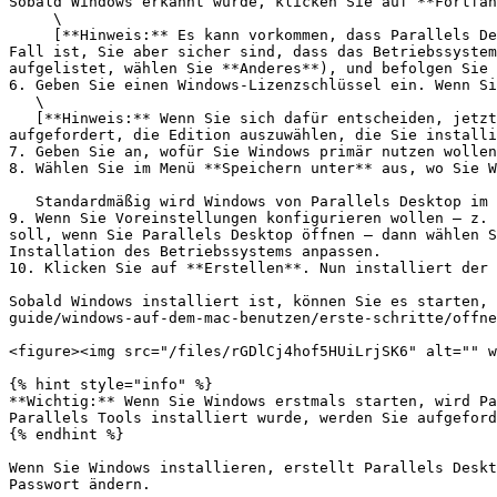
Sobald Windows erkannt wurde, klicken Sie auf **Fortfah
     \

     [**Hinweis:** Es kann vorkommen, dass Parallels Desktop manche Betriebssysteme nicht erkennt (z. B. die neuesten Linux Distributionen). Falls dies bei Ihnen der 
Fall ist, Sie aber sicher sind, dass das Betriebssystem
aufgelistet, wählen Sie **Anderes**), und befolgen Sie 
6. Geben Sie einen Windows-Lizenzschlüssel ein. Wenn Si
   \

   [**Hinweis:** Wenn Sie sich dafür entscheiden, jetzt keinen Schlüssel einzugeben, und das angegebene Bild mehrere Windows-Editionen enthält, werden Sie 
aufgefordert, die Edition auszuwählen, die Sie installi
7. Geben Sie an, wofür Sie Windows primär nutzen wollen
8. Wählen Sie im Menü **Speichern unter** aus, wo Sie W
   Standardmäßig wird Windows von Parallels Desktop im Ordner `/Benutzer/<Benutzername>/Parallels` abgespeichert.

9. Wenn Sie Voreinstellungen konfigurieren wollen – z. 
soll, wenn Sie Parallels Desktop öffnen – dann wählen S
Installation des Betriebssystems anpassen.

10. Klicken Sie auf **Erstellen**. Nun installiert der 
Sobald Windows installiert ist, können Sie es starten, 
guide/windows-auf-dem-mac-benutzen/erste-schritte/offne
<figure><img src="/files/rGDlCj4hof5HUiLrjSK6" alt="" w
{% hint style="info" %}

**Wichtig:** Wenn Sie Windows erstmals starten, wird Pa
Parallels Tools installiert wurde, werden Sie aufgeford
{% endhint %}

Wenn Sie Windows installieren, erstellt Parallels Deskt
Passwort ändern.
