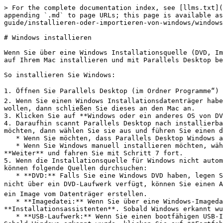
> For the complete documentation index, see [llms.txt](
appending `.md` to page URLs; this page is available as
guide/installieren-oder-importieren-von-windows/windows
# Windows installieren

Wenn Sie über eine Windows Installationsquelle (DVD, Im
auf Ihrem Mac installieren und mit Parallels Desktop be
So installieren Sie Windows:

1. Öffnen Sie Parallels Desktop (im Ordner Programme“) 
2. Wenn Sie einen Windows Installationsdatenträger habe
wollen, dann schließen Sie dieses an den Mac an.

3. Klicken Sie auf **Windows oder ein anderes OS von DV
4. Daraufhin scannt Parallels Desktop nach installierba
möchten, dann wählen Sie sie aus und führen Sie einen d
   * Wenn Sie möchten, dass Parallels Desktop Windows automatisch installiert, klicken Sie auf **Weiter** und fahren Sie mit Schritt 6 fort.

   * Wenn Sie Windows manuell installieren möchten, wählen Sie **Betriebssystem manuell installieren** in der linken unteren Ecke des Fensters, klicken Sie auf 
**Weiter** und fahren Sie mit Schritt 7 fort.

5. Wenn die Installationsquelle für Windows nicht autom
können folgende Quellen durchsuchen:

   * **DVD:** Falls Sie eine Windows DVD haben, legen Sie sie in das DVD-Laufwerk ein. Sobald Windows erkannt wurde, klicken Sie auf **Fortfahren**. Falls Ihr Mac 
nicht über ein DVD-Laufwerk verfügt, können Sie einen A
ein Image vom Datenträger erstellen.

   * **Imagedatei:** Wenn Sie über eine Windows-Imagedatei verfügen, klicken Sie auf **Imagedatei** und ziehen Sie das Image in das Fenster des Parallels 
**Installationsassistenten**. Sobald Windows erkannt wu
   * **USB-Laufwerk:** Wenn Sie einen bootfähigen USB-Installer mit Windows haben, dann klicken Sie auf **USB-Laufwerk** und schließen Sie das Laufwerk an den Mac an. 