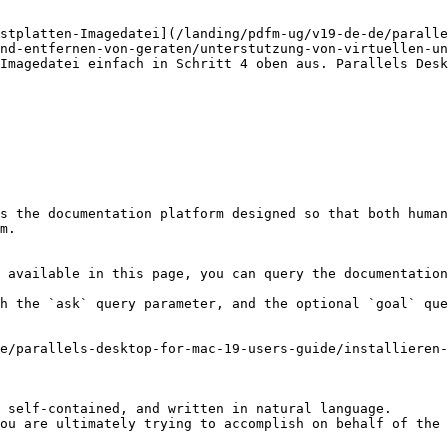
stplatten-Imagedatei](/landing/pdfm-ug/v19-de-de/parall
nd-entfernen-von-geraten/unterstutzung-von-virtuellen-un
Imagedatei einfach in Schritt 4 oben aus. Parallels Desk
s the documentation platform designed so that both human
m.

 available in this page, you can query the documentation
h the `ask` query parameter, and the optional `goal` que
e/parallels-desktop-for-mac-19-users-guide/installieren-
 self-contained, and written in natural language.

ou are ultimately trying to accomplish on behalf of the 