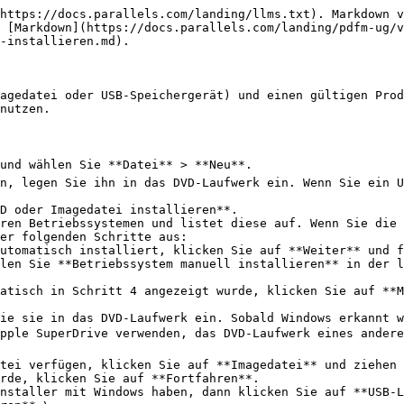
https://docs.parallels.com/landing/llms.txt). Markdown v
 [Markdown](https://docs.parallels.com/landing/pdfm-ug/v
-installieren.md).

agedatei oder USB-Speichergerät) und einen gültigen Prod
nutzen.

und wählen Sie **Datei** > **Neu**.

n, legen Sie ihn in das DVD-Laufwerk ein. Wenn Sie ein U
D oder Imagedatei installieren**.

ren Betriebssystemen und listet diese auf. Wenn Sie die 
er folgenden Schritte aus:

atisch in Schritt 4 angezeigt wurde, klicken Sie auf **M
pple SuperDrive verwenden, das DVD-Laufwerk eines anderen
rde, klicken Sie auf **Fortfahren**.
