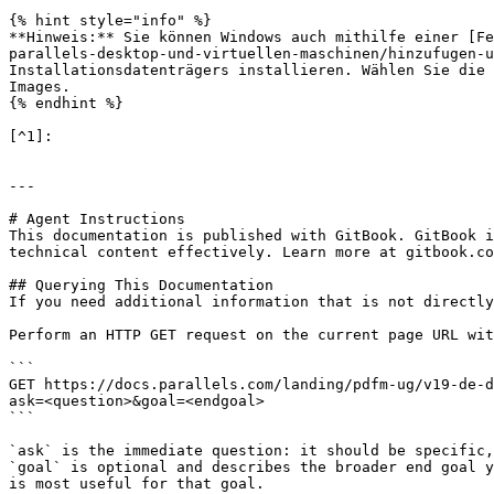
{% hint style="info" %}

**Hinweis:** Sie können Windows auch mithilfe einer [Fe
parallels-desktop-und-virtuellen-maschinen/hinzufugen-u
Installationsdatenträgers installieren. Wählen Sie die 
Images.

{% endhint %}

[^1]:

---

# Agent Instructions

This documentation is published with GitBook. GitBook i
technical content effectively. Learn more at gitbook.co
## Querying This Documentation

If you need additional information that is not directly
Perform an HTTP GET request on the current page URL wit
```

GET https://docs.parallels.com/landing/pdfm-ug/v19-de-d
ask=<question>&goal=<endgoal>

```

`ask` is the immediate question: it should be specific,
`goal` is optional and describes the broader end goal y
is most useful for that goal.
