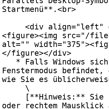
Parallels Desktop-Symbo
Startmenü**.<br>

     <div align="left" data-full-width="false">
<figure><img src="/file
alt="" width="375"><fig
</figure></div>

   * Falls Windows sich im Vollbildmodus oder 
Fenstermodus befindet, 
wie Sie es üblicherweis
     \

     [**Hinweis:** Sie können auch per Strg-Klick 
oder rechtem Mausklick 