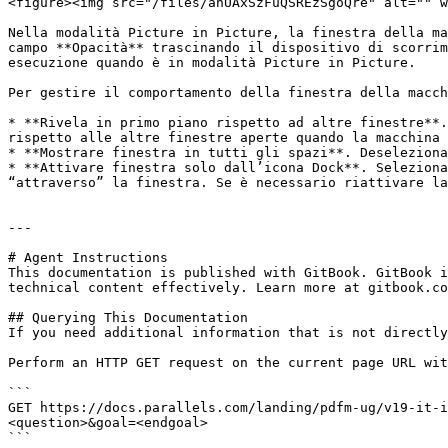
<figure><img src="/files/ahUAxSzFuQSREzSgoQre" alt="" w
Nella modalità Picture in Picture, la finestra della ma
campo **Opacità** trascinando il dispositivo di scorrim
esecuzione quando è in modalità Picture in Picture.

Per gestire il comportamento della finestra della macch
* **Rivela in primo piano rispetto ad altre finestre**.
rispetto alle altre finestre aperte quando la macchina 
* **Mostrare finestra in tutti gli spazi**. Deseleziona
* **Attivare finestra solo dall’icona Dock**. Seleziona
“attraverso” la finestra. Se è necessario riattivare la
---

# Agent Instructions

This documentation is published with GitBook. GitBook i
technical content effectively. Learn more at gitbook.co
## Querying This Documentation

If you need additional information that is not directly
Perform an HTTP GET request on the current page URL wit
```

GET https://docs.parallels.com/landing/pdfm-ug/v19-it-i
<question>&goal=<endgoal>

```
