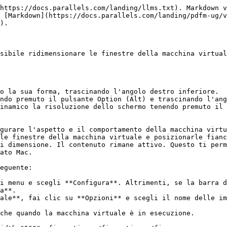
https://docs.parallels.com/landing/llms.txt). Markdown v
 [Markdown](https://docs.parallels.com/landing/pdfm-ug/v
).

sibile ridimensionare le finestre della macchina virtual
o la sua forma, trascinando l'angolo destro inferiore.

ndo premuto il pulsante Option (Alt) e trascinando l'ang
inamico la risoluzione dello schermo tenendo premuto il 
gurare l'aspetto e il comportamento della macchina virtu
le finestre della macchina virtuale e posizionarle fianc
i dimensione. Il contenuto rimane attivo. Questo ti perm
ato Mac.

eguente:

i menu e scegli **Configura**. Altrimenti, se la barra d
a**.

ale**, fai clic su **Opzioni** e scegli il nome delle im
che quando la macchina virtuale è in esecuzione.
