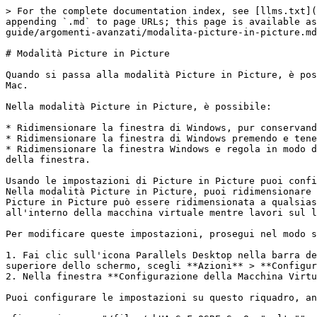
> For the complete documentation index, see [llms.txt](
appending `.md` to page URLs; this page is available as
guide/argomenti-avanzati/modalita-picture-in-picture.md
# Modalità Picture in Picture

Quando si passa alla modalità Picture in Picture, è pos
Mac.

Nella modalità Picture in Picture, è possibile:

* Ridimensionare la finestra di Windows, pur conservand
* Ridimensionare la finestra di Windows premendo e tene
* Ridimensionare la finestra Windows e regola in modo d
della finestra.

Usando le impostazioni di Picture in Picture puoi confi
Nella modalità Picture in Picture, puoi ridimensionare 
Picture in Picture può essere ridimensionata a qualsias
all'interno della macchina virtuale mentre lavori sul l
Per modificare queste impostazioni, prosegui nel modo s
1. Fai clic sull'icona Parallels Desktop nella barra de
superiore dello schermo, scegli **Azioni** > **Configur
2. Nella finestra **Configurazione della Macchina Virtu
Puoi configurare le impostazioni su questo riquadro, an