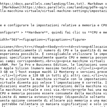
https://docs.parallels.com/landing/llms.txt). Markdown v
 [Markdown](https://docs.parallels.com/landing/pdfm-ug/v
lla-macchina-virtuale/virtual-machine-settings/impostazi
e e configurare le impostazioni relative a memoria e CPU
onfigura** > **Hardware**, quindi fai clic su **CPU e me
idth="563"><figcaption></figcaption></figure>

izione</th></tr></thead><tbody><tr><td><strong>Allocazio
oca automaticamente il numero di CPU e la quantità di me
esperienza possibile. È consigliabile utilizzare le impo
puoi specificare manualmente quanta CPU e memoria posson
ai campi corrispondenti.<br></p><p>Le macchine virtuali 
vRAM. Per la Pro e Business Edition, le limitazioni sono
n Apple Silicon (numero massimo testato).</li><li><p>Fin
3 GB se l'host esegue macOS 12 Monterey o versioni prece
.</li><li>Fino a 128 GB in tutti gli altri casi.</li></u
to a utilizzare la macchina virtuale con le impostazioni
virtuale diventa più veloce l'impostazione è corretta. I
dicazioni esatte poiché le prestazioni della macchina vi
la macchina virtuale e così via.<br></p><p>Se hai una ma
CPU e memoria possono essere consumate dalla macchina vi
Limite di memoria esteso</strong> (disponibile soltanto 
uesta opzione consente di allocare più memoria a una mac
 potrebbe rallentare in maniera significativa) e solo in