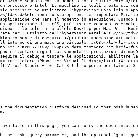
allazione segnala che la memoria non è sufficiente.</td>
un processore Intel. Le macchine virtuali create sui com
ile scegliere se utilizzare l'hypervisor Parallels o App
></td><td>Seleziona questa opzione per impostare Paralle
applicazione che sarà al momento in esecuzione. Quando s
un'applicazione di macOS, più risorse vengono assegnate 
disponibile solo in Parallels Desktop per Mac Pro e Busi
rata per l'utilizzo dell'hypervisor Parallels.</p></td><
ktop consente di eseguire:</p><ul><li>macchine virtuali 
ll'interno di una macchina virtuale macOS;</li><li>macch
no Xen e KVM.</li></ul><p><a data-footnote-ref href="#us
può rallentare significativamente le prestazioni di macO
seguire il debug e testare le applicazioni, abilitare la
><li>emulatore iPhone per Visual Studio;</li><li>Xamarin
ft Visual Studio + TwinCat 3 (il supporto per TwinCat 3 
s the documentation platform designed so that both human
m.

 available in this page, you can query the documentation
h the `ask` query parameter, and the optional `goal` que