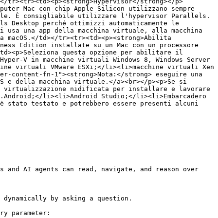
</tr><tr><td><p><strong>Hypervisor</strong></p>
puter Mac con chip Apple Silicon utilizzano sempre 
le. È consigliabile utilizzare l'hypervisor Parallels.
ls Desktop perché ottimizzi automaticamente le 
i usa una app della macchina virtuale, alla macchina 
a macOS.</td></tr><tr><td><p><strong>Abilita 
ness Edition installate su un Mac con un processore 
td><p>Seleziona questa opzione per abilitare il 
Hyper-V in macchine virtuali Windows 8, Windows Server 
ine virtuali VMware ESXi;</li><li>macchine virtuali Xen 
er-content-fn-1"><strong>Nota:</strong> eseguire una 
S e della macchina virtuale.</a><br></p><p>Se si 
 virtualizzazione nidificata per installare e lavorare 
.Android;</li><li>Android Studio;</li><li>Embarcadero 
è stato testato e potrebbero essere presenti alcuni 
s and AI agents can read, navigate, and reason over 
 dynamically by asking a question.

ry parameter:
