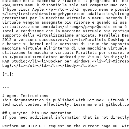
database nella macchina virtuale e il programma di inst
<p>Questo menu è disponibile solo sui computer Mac con 
l'hypervisor Apple.</p></td><td>In questo menu è possib
</td></tr><tr><td><strong>Hypervisor adattabile</strong
prestazioni per la macchina virtuale o macOS secondo l'
virtuale vengono assegnate più risorse e quando si usa 
virtualizzazione annidata</strong></p><p>Questo menu è 
Intel a condizione che la macchina virtuale sia configu
supporto della virtualizzazione annidata. Parallels Des
2012 o versioni successive;</li><li>Parallels Desktop a
e basate su kernel nelle versioni di Linux che supporta
macchina virtuale all'interno di una macchina virtuale 
utilizzano le macchine virtuali Parallels per creare, e
in:</p><ul><li>emulatore Android per Visual Studio;</li
RAD Studio;</li><li>Docker per Windows;</li><li>Microso
bug).</li></ul></td></tr></tbody></table>

[^1]:

---

# Agent Instructions

This documentation is published with GitBook. GitBook i
technical content effectively. Learn more at gitbook.co
## Querying This Documentation

If you need additional information that is not directly
Perform an HTTP GET request on the current page URL wit