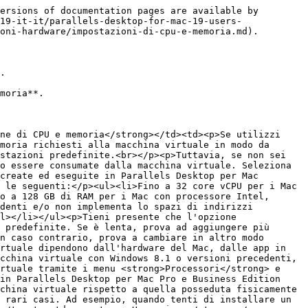
ersions of documentation pages are available by 
19-it-it/parallels-desktop-for-mac-19-users-
oni-hardware/impostazioni-di-cpu-e-memoria.md).

.

moria**.

ne di CPU e memoria</strong></td><td><p>Se utilizzi 
moria richiesti alla macchina virtuale in modo da 
stazioni predefinite.<br></p><p>Tuttavia, se non sei 
o essere consumate dalla macchina virtuale. Seleziona 
create ed eseguite in Parallels Desktop per Mac 
 le seguenti:</p><ul><li>Fino a 32 core vCPU per i Mac 
o a 128 GB di RAM per i Mac con processore Intel, 
denti e/o non implementa lo spazi di indirizzi 
l></li></ul><p>Tieni presente che l'opzione 
 predefinite. Se è lenta, prova ad aggiungere più 
n caso contrario, prova a cambiare in altro modo 
rtuale dipendono dall'hardware del Mac, dalle app in 
cchina virtuale con Windows 8.1 o versioni precedenti, 
rtuale tramite i menu <strong>Processori</strong> e 
in Parallels Desktop per Mac Pro e Business Edition 
china virtuale rispetto a quella posseduta fisicamente 
 rari casi. Ad esempio, quando tenti di installare un 