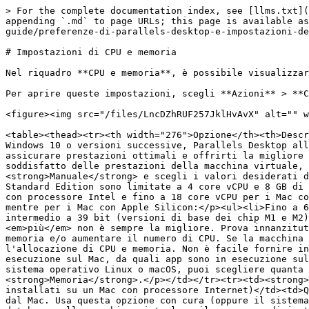
> For the complete documentation index, see [llms.txt](
appending `.md` to page URLs; this page is available as
guide/preferenze-di-parallels-desktop-e-impostazioni-de
# Impostazioni di CPU e memoria

Nel riquadro **CPU e memoria**, è possibile visualizzar
Per aprire queste impostazioni, scegli **Azioni** > **C
<figure><img src="/files/LncDZhRUF257JklHvAvX" alt="" w
<table><thead><tr><th width="276">Opzione</th><th>Descr
Windows 10 o versioni successive, Parallels Desktop all
assicurare prestazioni ottimali e offrirti la migliore 
soddisfatto delle prestazioni della macchina virtuale, 
<strong>Manuale</strong> e scegli i valori desiderati d
Standard Edition sono limitate a 4 core vCPU e 8 GB di 
con processore Intel e fino a 18 core vCPU per i Mac co
mentre per i Mac con Apple Silicon:</p><ul><li>Fino a 6
intermedio a 39 bit (versioni di base dei chip M1 e M2)
<em>più</em> non è sempre la migliore. Prova innanzitut
memoria e/o aumentare il numero di CPU. Se la macchina 
l'allocazione di CPU e memoria. Non è facile fornire in
esecuzione sul Mac, da quali app sono in esecuzione sul
sistema operativo Linux o macOS, puoi scegliere quanta 
<strong>Memoria</strong>.</p></td></tr><tr><td><strong>
installati su un Mac con processore Internet)</td><td>Q
dal Mac. Usa questa opzione con cura (oppure il sistema