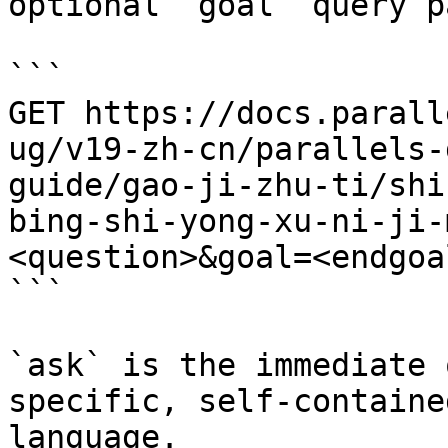
optional `goal` query p
```

GET https://docs.parall
ug/v19-zh-cn/parallels-
guide/gao-ji-zhu-ti/shi
bing-shi-yong-xu-ni-ji-
<question>&goal=<endgoal
```

`ask` is the immediate 
specific, self-containe
language.
