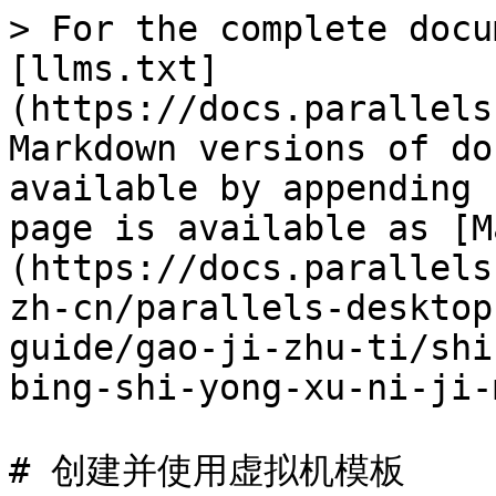
> For the complete docu
[llms.txt]
(https://docs.parallels
Markdown versions of do
available by appending 
page is available as [M
(https://docs.parallels
zh-cn/parallels-desktop
guide/gao-ji-zhu-ti/shi
bing-shi-yong-xu-ni-ji-
# 创建并使用虚拟机模板
