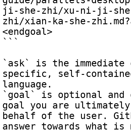
guide/parallels-desktop
ji-she-zhi/xu-ni-ji-she
zhi/xian-ka-she-zhi.md?
<endgoal>

```

`ask` is the immediate 
specific, self-containe
language.

`goal` is optional and 
goal you are ultimately
behalf of the user. Git
answer towards what is 