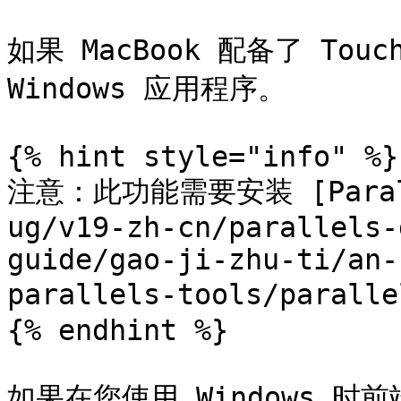
如果 MacBook 配备了 Touc
Windows 应用程序。

{% hint style="info" %}

注意：此功能需要安装 [Paralle
ug/v19-zh-cn/parallels-
guide/gao-ji-zhu-ti/an-
parallels-tools/paralle
{% endhint %}

如果在您使用 Windows 时前