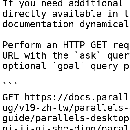
If you need additional 
directly available in t
documentation dynamical
Perform an HTTP GET req
URL with the `ask` quer
optional `goal` query p
```

GET https://docs.parall
ug/v19-zh-tw/parallels-
guide/parallels-desktop
ni-ji-qi-she-ding/paral