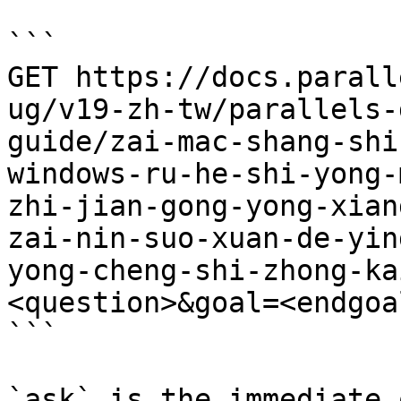
```

GET https://docs.parall
ug/v19-zh-tw/parallels-
guide/zai-mac-shang-shi
windows-ru-he-shi-yong-
zhi-jian-gong-yong-xian
zai-nin-suo-xuan-de-yin
yong-cheng-shi-zhong-ka
<question>&goal=<endgoal
```

`ask` is the immediate 