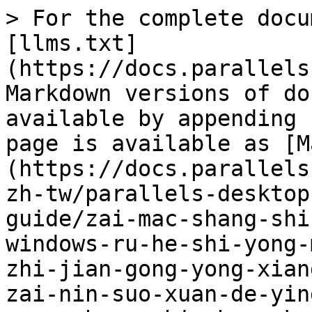
> For the complete docu
[llms.txt]
(https://docs.parallels
Markdown versions of do
available by appending 
page is available as [M
(https://docs.parallels
zh-tw/parallels-desktop
guide/zai-mac-shang-shi
windows-ru-he-shi-yong-
zhi-jian-gong-yong-xian
zai-nin-suo-xuan-de-yin