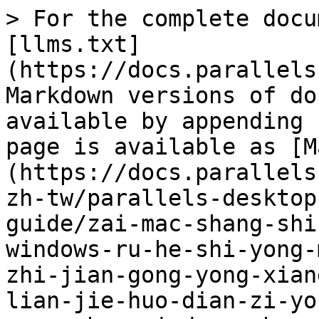
> For the complete docu
[llms.txt]
(https://docs.parallels
Markdown versions of do
available by appending 
page is available as [M
(https://docs.parallels
zh-tw/parallels-desktop
guide/zai-mac-shang-shi
windows-ru-he-shi-yong-
zhi-jian-gong-yong-xian
lian-jie-huo-dian-zi-yo