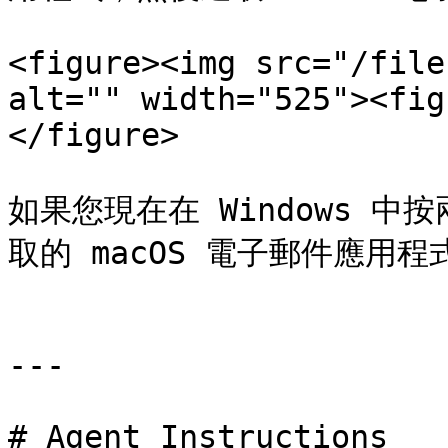
<figure><img src="/file
alt="" width="525"><fig
</figure>

如果您現在在 Windows 
取的 macOS 電子郵件應用程
---

# Agent Instructions
