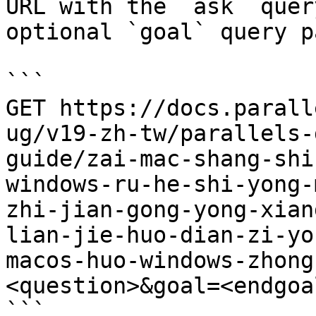
URL with the `ask` quer
optional `goal` query p
```

GET https://docs.parall
ug/v19-zh-tw/parallels-
guide/zai-mac-shang-shi
windows-ru-he-shi-yong-
zhi-jian-gong-yong-xian
lian-jie-huo-dian-zi-yo
macos-huo-windows-zhong
<question>&goal=<endgoal
```
