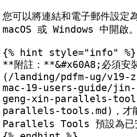
您可以將連結和電子郵件設定為
macOS 或 Windows 中開啟。
{% hint style="info" %}

**附註：**&#x60A8;必須安裝 
(/landing/pdfm-ug/v19-z
mac-19-users-guide/jin-
geng-xin-parallels-tool
parallels-tools.m
Parallels Tools 預設為已
{% endhint %}
