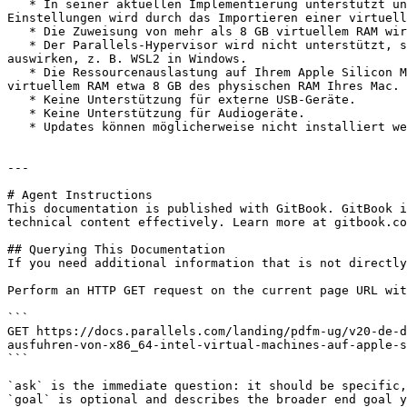
   * In seiner aktuellen Implementierung unterstützt unser Emulator nicht die Verwendung von mehr als einem virtuellen CPU-Kern. Unabhängig von Ihren vorherigen 
Einstellungen wird durch das Importieren einer virtuell
   * Die Zuweisung von mehr als 8 GB virtuellem RAM wird nicht unterstützt.

   * Der Parallels-Hypervisor wird nicht unterstützt, sodass keine verschachtelte Virtualisierung verwendet werden kann. Dies kann sich auf bestimmte Funktionen 
auswirken, z. B. WSL2 in Windows.

   * Die Ressourcenauslastung auf Ihrem Apple Silicon Mac wird erheblich sein. So belegt beispielsweise eine virtuelle Windows 10-Maschine mit einem Kern und 4 GB 
virtuellem RAM etwa 8 GB des physischen RAM Ihres Mac.

   * Keine Unterstützung für externe USB-Geräte.

   * Keine Unterstützung für Audiogeräte.

   * Updates können möglicherweise nicht installiert werden.

---

# Agent Instructions

This documentation is published with GitBook. GitBook i
technical content effectively. Learn more at gitbook.co
## Querying This Documentation

If you need additional information that is not directly
Perform an HTTP GET request on the current page URL wit
```

GET https://docs.parallels.com/landing/pdfm-ug/v20-de-d
ausfuhren-von-x86_64-intel-virtual-machines-auf-apple-s
```

`ask` is the immediate question: it should be specific,
`goal` is optional and describes the broader end goal y