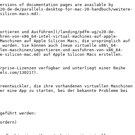
ersions of documentation pages are available by 
20-de-de/parallels-desktop-for-mac-20-handbuch/weitere-
silicon-macs.md).

ortieren und Ausführen](/landing/pdfm-ug/v20-de-
hren-von-x86_64-intel-virtual-machines-auf-apple-
Maschinen auf Apple Silicon Macs, die ursprünglich auf 
 wurden. Sie können auch [neue virtuelle x86\_64-
len-maschinen/importieren-und-ausfuhren-von-x86_64-
e-silicon-mac.md) auf Apple Silicon Macs erstellen.

rprise-Lizenzen verfügbar und unterliegt einer Reihe 
els.com/130217).

reentwickler, die ihre vorhandenen virtuellen Maschinen 
er eine App zu starten, bei der bekannte Probleme bei 
geführt werden:

ordern)
