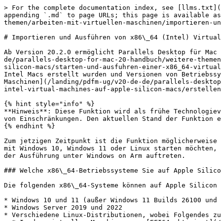
> For the complete documentation index, see [llms.txt](
appending `.md` to page URLs; this page is available as
themen/arbeiten-mit-virtuellen-maschinen/importieren-un
# Importieren und Ausführen von x86\_64 (Intel) Virtual
Ab Version 20.2.0 ermöglicht Parallels Desktop für Mac 
de/parallels-desktop-for-mac-20-handbuch/weitere-themen
silicon-macs/starten-und-ausfuhren-einer-x86_64-virtual
Intel Macs erstellt wurden und Versionen von Betriebssy
Maschinen](/landing/pdfm-ug/v20-de-de/parallels-desktop
intel-virtual-machines-auf-apple-silicon-macs/erstellen
{% hint style="info" %}

**Hinweis**: Diese Funktion wird als frühe Technologiev
von Einschränkungen. Den aktuellen Stand der Funktion e
{% endhint %}

Zum jetzigen Zeitpunkt ist die Funktion möglicherweise 
mit Windows 10, Windows 11 oder Linux starten möchten, 
der Ausführung unter Windows on Arm auftreten.

### Welche x86\_64-Betriebssysteme Sie auf Apple Silico
Die folgenden x86\_64-Systeme können auf Apple Silicon 
* Windows 10 und 11 (außer Windows 11 Builds 26100 und 
* Windows Server 2019 und 2022

* Verschiedene Linux-Distributionen, wobei Folgendes zu