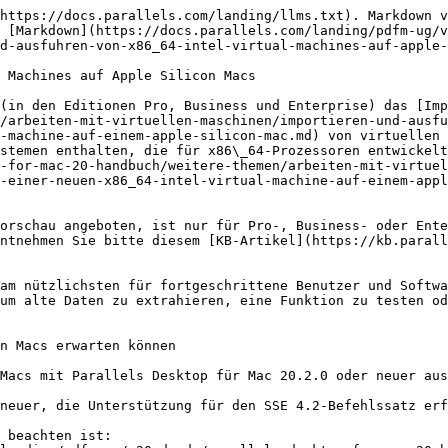
https://docs.parallels.com/landing/llms.txt). Markdown v
 [Markdown](https://docs.parallels.com/landing/pdfm-ug/v
d-ausfuhren-von-x86_64-intel-virtual-machines-auf-apple-
 Machines auf Apple Silicon Macs

(in den Editionen Pro, Business und Enterprise) das [Imp
/arbeiten-mit-virtuellen-maschinen/importieren-und-ausfu
-machine-auf-einem-apple-silicon-mac.md) von virtuellen 
stemen enthalten, die für x86\_64-Prozessoren entwickelt
-for-mac-20-handbuch/weitere-themen/arbeiten-mit-virtuel
-einer-neuen-x86_64-intel-virtual-machine-auf-einem-appl
orschau angeboten, ist nur für Pro-, Business- oder Ente
ntnehmen Sie bitte diesem [KB-Artikel](https://kb.parall
am nützlichsten für fortgeschrittene Benutzer und Softwa
um alte Daten zu extrahieren, eine Funktion zu testen od
n Macs erwarten können

Macs mit Parallels Desktop für Mac 20.2.0 oder neuer aus
neuer, die Unterstützung für den SSE 4.2-Befehlssatz erf
 beachten ist:
