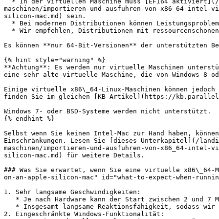
  * In der virtuellen Maschine muss [EFI64 aktiviert](/landing/pdfm-ug/v20-de-de/parallels-desktop-for-mac-20-handbuch/weitere-themen/arbeiten-mit-virtuellen-
maschinen/importieren-und-ausfuhren-von-x86_64-intel-vi
silicon-mac.md) sein.

  * Bei modernen Distributionen können Leistungsprobleme auftreten.

  * Wir empfehlen, Distributionen mit ressourcenschonenden Umgebungen wie XFCE zu verwenden, um eine bessere Leistung zu erzielen.

Es können **nur 64-Bit-Versionen** der unterstützten Be
{% hint style="warning" %}

**Achtung**: Es werden nur virtuelle Maschinen unterstü
eine sehr alte virtuelle Maschine, die von Windows 8 od
Einige virtuelle x86\_64-Linux-Maschinen können jedoch 
finden Sie im gleichen [KB-Artikel](https://kb.parallel
Windows 7- oder BSD-Systeme werden nicht unterstützt.

{% endhint %}

Selbst wenn Sie keinen Intel-Mac zur Hand haben, können
Einschränkungen. Lesen Sie [dieses Unterkapitel](/landi
maschinen/importieren-und-ausfuhren-von-x86_64-intel-vi
silicon-mac.md) für weitere Details.

### Was Sie erwartet, wenn Sie eine virtuelle x86\_64-M
on-an-apple-silicon-mac" id="what-to-expect-when-runnin
1. Sehr langsame Geschwindigkeiten:

   * Je nach Hardware kann der Start zwischen 2 und 7 Minuten dauern.

   * Insgesamt langsame Reaktionsfähigkeit, sodass wir davon abraten, mehr als eine Anwendung gleichzeitig zu öffnen und zu verwenden.

2. Eingeschränkte Windows-Funktionalität:
