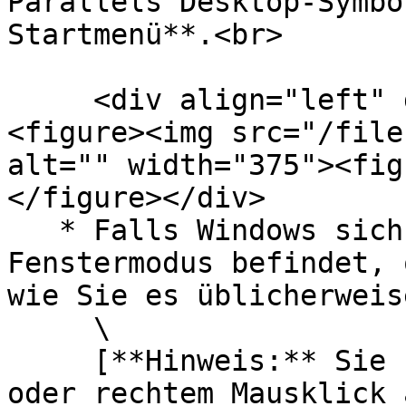
Parallels Desktop-Symbo
Startmenü**.<br>

     <div align="left" data-full-width="false">
<figure><img src="/file
alt="" width="375"><fig
</figure></div>

   * Falls Windows sich im Vollbildmodus oder 
Fenstermodus befindet, 
wie Sie es üblicherweis
     \

     [**Hinweis:** Sie können auch per Strg-Klick 
oder rechtem Mausklick 