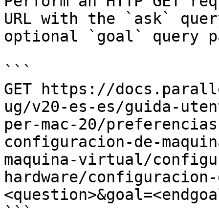
Perform an HTTP GET req
URL with the `ask` quer
optional `goal` query p
```

GET https://docs.parall
ug/v20-es-es/guida-uten
per-mac-20/preferencias
configuracion-de-maquin
maquina-virtual/configu
hardware/configuracion-
<question>&goal=<endgoal
```
