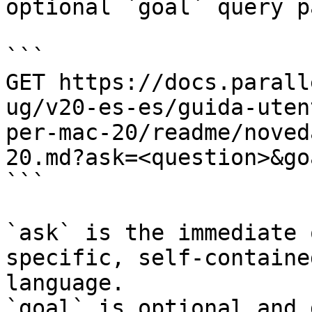
optional `goal` query p
```

GET https://docs.parall
ug/v20-es-es/guida-uten
per-mac-20/readme/noved
20.md?ask=<question>&go
```

`ask` is the immediate 
specific, self-containe
language.

`goal` is optional and 