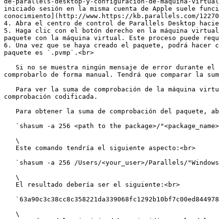
de-parallels-desktop-y-configuracion-de-maquina-virtual
iniciado sesión en la misma cuenta de Apple suele funci
conocimiento](http://www.https://kb.parallels.com/12270
4. Abra el centro de control de Parallels Desktop hacie
5. Haga clic con el botón derecho en la máquina virtual
paquete con la máquina virtual. Este proceso puede requ
6. Una vez que se haya creado el paquete, podrá hacer c
paquete es `.pvmp`.<br>

   Si no se muestra ningún mensaje de error durante el proceso, esto indica que los datos de la máquina virtual se han guardado correctamente. Si lo desea, puede 
comprobarlo de forma manual. Tendrá que comparar la sum
   Para ver la suma de comprobación de la máquina virtual, abra el archivo *.txt* que se ha creado y guardado junto al paquete. La cadena en el archivo es una suma de 
comprobación codificada.

   Para obtener la suma de comprobación del paquete, abra el Terminal y ejecute el siguiente comando:<br>

   `shasum -a 256 <path to the package>/"<package_name>"`

   \

   Este comando tendría el siguiente aspecto:<br>

   `shasum -a 256 /Users/<your_user>/Parallels/"Windows 11.pvmp"`

   \

   El resultado debería ser el siguiente:<br>

   `63a90c3c38cc8c358221da339068fc1292b10bf7c00ed8449787b0e6019d706b /Users/parallels/Parallels/Windows 11.pvmp`

   \
