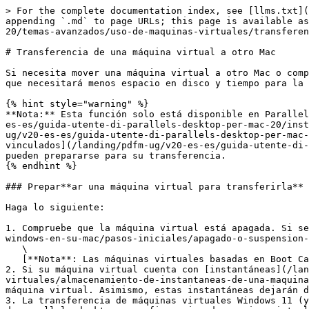
> For the complete documentation index, see [llms.txt](
appending `.md` to page URLs; this page is available as
20/temas-avanzados/uso-de-maquinas-virtuales/transferen
# Transferencia de una máquina virtual a otro Mac

Si necesita mover una máquina virtual a otro Mac o comp
que necesitará menos espacio en disco y tiempo para la 
{% hint style="warning" %}

**Nota:** Esta función solo está disponible en Parallel
es-es/guida-utente-di-parallels-desktop-per-mac-20/inst
ug/v20-es-es/guida-utente-di-parallels-desktop-per-mac-
vinculados](/landing/pdfm-ug/v20-es-es/guida-utente-di-
pueden prepararse para su transferencia.

{% endhint %}

### Prepar**ar una máquina virtual para transferirla**

Haga lo siguiente:

1. Compruebe que la máquina virtual está apagada. Si se
windows-en-su-mac/pasos-iniciales/apagado-o-suspension-
   \

   [**Nota**: Las máquinas virtuales basadas en Boot Camp, las archivadas y los clones vinculados no pueden prepararse para su transferencia.](#user-content-fn-1)[^1]

2. Si su máquina virtual cuenta con [instantáneas](/lan
virtuales/almacenamiento-de-instantaneas-de-una-maquina
máquina virtual. Asimismo, estas instantáneas dejarán d
3. La transferencia de máquinas virtuales Windows 11 (y