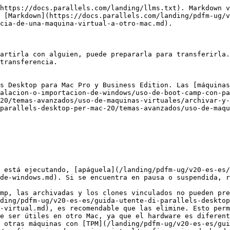
https://docs.parallels.com/landing/llms.txt). Markdown v
 [Markdown](https://docs.parallels.com/landing/pdfm-ug/v
cia-de-una-maquina-virtual-a-otro-mac.md).

artirla con alguien, puede prepararla para transferirla.
transferencia.

s Desktop para Mac Pro y Business Edition. Las [máquinas
alacion-o-importacion-de-windows/uso-de-boot-camp-con-p
20/temas-avanzados/uso-de-maquinas-virtuales/archivar-y-
parallels-desktop-per-mac-20/temas-avanzados/uso-de-maqu
 está ejecutando, [apáguela](/landing/pdfm-ug/v20-es-es
de-windows.md). Si se encuentra en pausa o suspendida, r
ding/pdfm-ug/v20-es-es/guida-utente-di-parallels-desktop
-virtual.md), es recomendable que las elimine. Esto perm
e ser útiles en otro Mac, ya que el hardware es diferent
 otras máquinas con [TPM](/landing/pdfm-ug/v20-es-es/gui