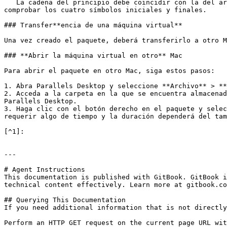
   La cadena del principio debe coincidir con la del archivo `.txt` mencionado anteriormente. Sin embargo, no es necesario comparar toda la cadena. Es suficiente 
comprobar los cuatro símbolos iniciales y finales.

### Transfer**encia de una máquina virtual**

Una vez creado el paquete, deberá transferirlo a otro M
### **Abrir la máquina virtual en otro** Mac

Para abrir el paquete en otro Mac, siga estos pasos:

1. Abra Parallels Desktop y seleccione **Archivo** > **
2. Acceda a la carpeta en la que se encuentra almacenad
Parallels Desktop.

3. Haga clic con el botón derecho en el paquete y selec
requerir algo de tiempo y la duración dependerá del tam
[^1]:

---

# Agent Instructions

This documentation is published with GitBook. GitBook i
technical content effectively. Learn more at gitbook.co
## Querying This Documentation

If you need additional information that is not directly
Perform an HTTP GET request on the current page URL wit