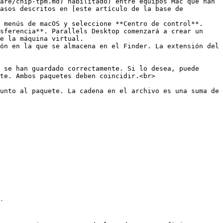
are/chip-tpm.md) habilitado) entre equipos Mac que han 
asos descritos en [este artículo de la base de 
 menús de macOS y seleccione **Centro de control**.

sferencia**. Parallels Desktop comenzará a crear un 
e la máquina virtual.

ón en la que se almacena en el Finder. La extensión del 
te. Ambos paquetes deben coincidir.<br>
