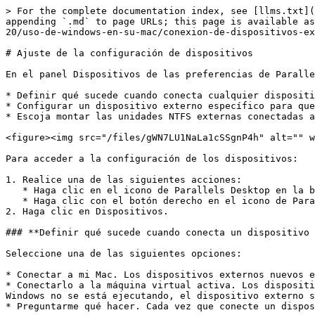
> For the complete documentation index, see [llms.txt](
appending `.md` to page URLs; this page is available as
20/uso-de-windows-en-su-mac/conexion-de-dispositivos-ex
# Ajuste de la configuración de dispositivos

En el panel Dispositivos de las preferencias de Paralle
* Definir qué sucede cuando conecta cualquier dispositi
* Configurar un dispositivo externo específico para que
* Escoja montar las unidades NTFS externas conectadas a
<figure><img src="/files/gWN7LU1NaLa1cSSgnP4h" alt="" w
Para acceder a la configuración de los dispositivos:

1. Realice una de las siguientes acciones:

   * Haga clic en el icono de Parallels Desktop en la barra de menús y seleccione Preferencias.

   * Haga clic con el botón derecho en el icono de Parallels Desktop en el Dock y seleccione Preferencias.

2. Haga clic en Dispositivos.

### **Definir qué sucede cuando conecta un dispositivo 
Seleccione una de las siguientes opciones:

* Conectar a mi Mac. Los dispositivos externos nuevos e
* Conectarlo a la máquina virtual activa. Los dispositi
Windows no se está ejecutando, el dispositivo externo s
* Preguntarme qué hacer. Cada vez que conecte un dispos