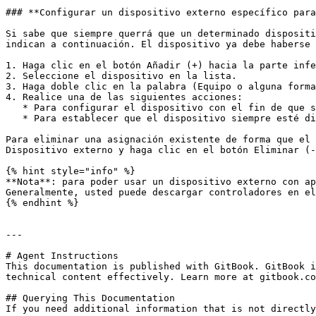
### **Configurar un dispositivo externo específico para
Si sabe que siempre querrá que un determinado dispositi
indican a continuación. El dispositivo ya debe haberse 
1. Haga clic en el botón Añadir (+) hacia la parte infe
2. Seleccione el dispositivo en la lista.

3. Haga doble clic en la palabra (Equipo o alguna forma
4. Realice una de las siguientes acciones:

   * Para configurar el dispositivo con el fin de que siempre esté disponible para aplicaciones de macOS, seleccione Equipo en el menú.

   * Para establecer que el dispositivo siempre esté disponible para aplicaciones de Windows, seleccione Windows en el menú.

Para eliminar una asignación existente de forma que el 
Dispositivo externo y haga clic en el botón Eliminar (-
{% hint style="info" %}

**Nota**: para poder usar un dispositivo externo con ap
Generalmente, usted puede descargar controladores en el
{% endhint %}

---

# Agent Instructions

This documentation is published with GitBook. GitBook i
technical content effectively. Learn more at gitbook.co
## Querying This Documentation

If you need additional information that is not directly