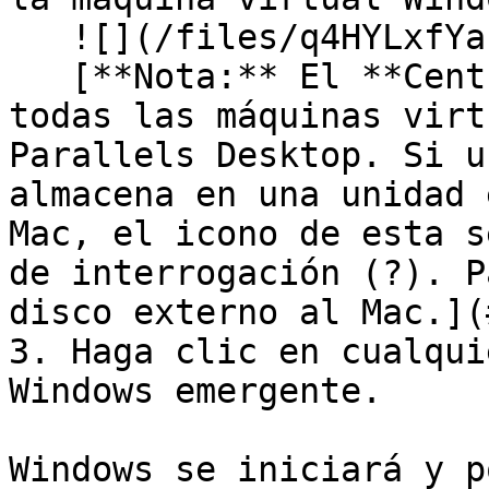
   ![](/files/q4HYLxfYakbbt0t8WjJi)\

   [**Nota:** El **Centro de control** muestra 
todas las máquinas virt
Parallels Desktop. Si u
almacena en una unidad 
Mac, el icono de esta s
de interrogación (?). P
disco externo al Mac.](
3. Haga clic en cualqui
Windows emergente.

Windows se iniciará y p