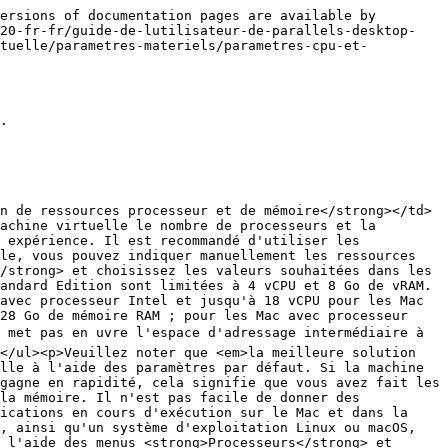
ersions of documentation pages are available by 
v20-fr-fr/guide-de-lutilisateur-de-parallels-desktop-
rtuelle/parametres-materiels/parametres-cpu-et-
.

n de ressources processeur et de mémoire</strong></td>
achine virtuelle le nombre de processeurs et la 
 expérience. Il est recommandé d'utiliser les 
le, vous pouvez indiquer manuellement les ressources 
/strong> et choisissez les valeurs souhaitées dans les 
andard Edition sont limitées à 4 vCPU et 8 Go de vRAM. 
avec processeur Intel et jusqu'à 18 vCPU pour les Mac 
28 Go de mémoire RAM ; pour les Mac avec processeur 
met pas en uvre l'espace d'adressage intermédiaire à 
</ul><p>Veuillez noter que <em>la meilleure solution 
lle à l'aide des paramètres par défaut. Si la machine 
gagne en rapidité, cela signifie que vous avez fait les 
la mémoire. Il n'est pas facile de donner des 
ications en cours d'exécution sur le Mac et dans la 
, ainsi qu'un système d'exploitation Linux ou macOS, 
 l'aide des menus <strong>Processeurs</strong> et 