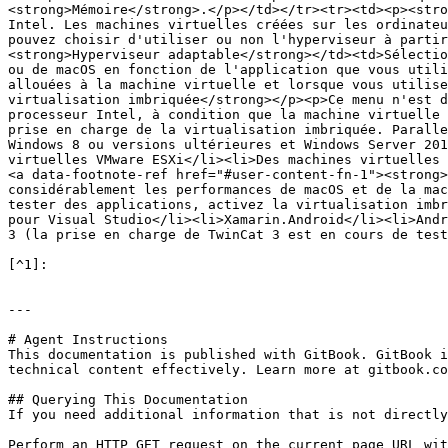
<strong>Mémoire</strong>.</p></td></tr><tr><td><p><stro
Intel. Les machines virtuelles créées sur les ordinateu
pouvez choisir d'utiliser ou non l'hyperviseur à partir
<strong>Hyperviseur adaptable</strong></td><td>Sélectio
ou de macOS en fonction de l'application que vous utili
allouées à la machine virtuelle et lorsque vous utilise
virtualisation imbriquée</strong></p><p>Ce menu n'est d
processeur Intel, à condition que la machine virtuelle 
prise en charge de la virtualisation imbriquée. Paralle
Windows 8 ou versions ultérieures et Windows Server 201
virtuelles VMware ESXi</li><li>Des machines virtuelles 
<a data-footnote-ref href="#user-content-fn-1"><strong>
considérablement les performances de macOS et de la mac
tester des applications, activez la virtualisation imbr
pour Visual Studio</li><li>Xamarin.Android</li><li>Andr
3 (la prise en charge de TwinCat 3 est en cours de test
[^1]:

---

# Agent Instructions

This documentation is published with GitBook. GitBook i
technical content effectively. Learn more at gitbook.co
## Querying This Documentation

If you need additional information that is not directly
Perform an HTTP GET request on the current page URL wit