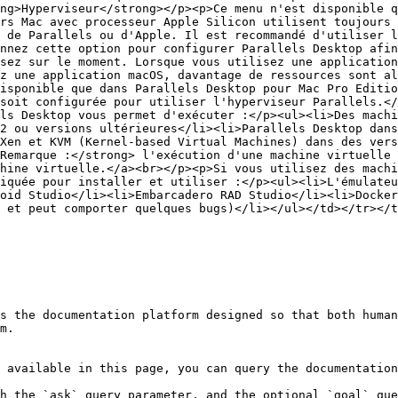
ng>Hyperviseur</strong></p><p>Ce menu n'est disponible q
rs Mac avec processeur Apple Silicon utilisent toujours 
 de Parallels ou d'Apple. Il est recommandé d'utiliser l
nnez cette option pour configurer Parallels Desktop afin
sez sur le moment. Lorsque vous utilisez une application
z une application macOS, davantage de ressources sont al
isponible que dans Parallels Desktop pour Mac Pro Editio
soit configurée pour utiliser l'hyperviseur Parallels.</
ls Desktop vous permet d'exécuter :</p><ul><li>Des machi
2 ou versions ultérieures</li><li>Parallels Desktop dans
Xen et KVM (Kernel-based Virtual Machines) dans des vers
Remarque :</strong> l'exécution d'une machine virtuelle 
hine virtuelle.</a><br></p><p>Si vous utilisez des machi
iquée pour installer et utiliser :</p><ul><li>L'émulateu
oid Studio</li><li>Embarcadero RAD Studio</li><li>Docker
 et peut comporter quelques bugs)</li></ul></td></tr></t
s the documentation platform designed so that both human
m.

 available in this page, you can query the documentation
h the `ask` query parameter, and the optional `goal` que