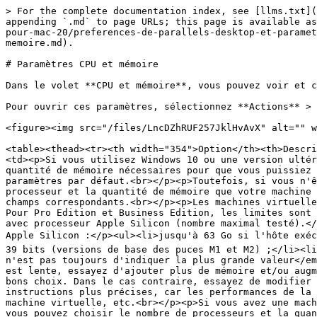
> For the complete documentation index, see [llms.txt](
appending `.md` to page URLs; this page is available as
pour-mac-20/preferences-de-parallels-desktop-et-paramet
memoire.md).

# Paramètres CPU et mémoire

Dans le volet **CPU et mémoire**, vous pouvez voir et c
Pour ouvrir ces paramètres, sélectionnez **Actions** > 
<figure><img src="/files/LncDZhRUF257JklHvAvX" alt="" w
<table><thead><tr><th width="354">Option</th><th>Descri
<td><p>Si vous utilisez Windows 10 ou une version ultér
quantité de mémoire nécessaires pour que vous puissiez 
paramètres par défaut.<br></p><p>Toutefois, si vous n'ê
processeur et la quantité de mémoire que votre machine 
champs correspondants.<br></p><p>Les machines virtuelle
Pour Pro Edition et Business Edition, les limites sont 
avec processeur Apple Silicon (nombre maximal testé).</
Apple Silicon :</p><ul><li>jusqu'à 63 Go si l'hôte exéc
39 bits (versions de base des puces M1 et M2) ;</li><li
n'est pas toujours d'indiquer la plus grande valeur</em
est lente, essayez d'ajouter plus de mémoire et/ou augm
bons choix. Dans le cas contraire, essayez de modifier 
instructions plus précises, car les performances de la 
machine virtuelle, etc.<br></p><p>Si vous avez une mach
vous pouvez choisir le nombre de processeurs et la quan