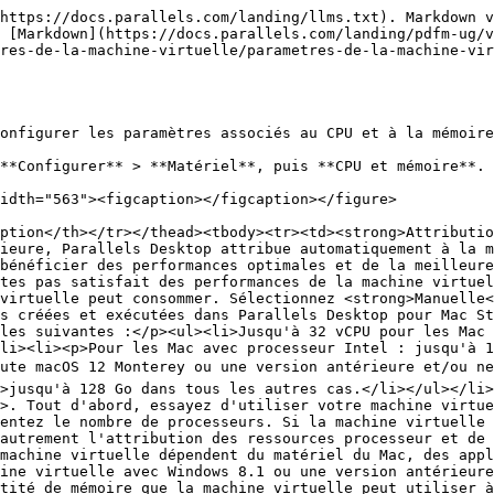
https://docs.parallels.com/landing/llms.txt). Markdown v
 [Markdown](https://docs.parallels.com/landing/pdfm-ug/
res-de-la-machine-virtuelle/parametres-de-la-machine-vi
onfigurer les paramètres associés au CPU et à la mémoire
**Configurer** > **Matériel**, puis **CPU et mémoire**.

idth="563"><figcaption></figcaption></figure>

ption</th></tr></thead><tbody><tr><td><strong>Attributio
ieure, Parallels Desktop attribue automatiquement à la m
bénéficier des performances optimales et de la meilleure
tes pas satisfait des performances de la machine virtuel
virtuelle peut consommer. Sélectionnez <strong>Manuelle<
s créées et exécutées dans Parallels Desktop pour Mac St
les suivantes :</p><ul><li>Jusqu'à 32 vCPU pour les Mac 
li><li><p>Pour les Mac avec processeur Intel : jusqu'à 1
ute macOS 12 Monterey ou une version antérieure et/ou ne 
>jusqu'à 128 Go dans tous les autres cas.</li></ul></li>
>. Tout d'abord, essayez d'utiliser votre machine virtue
entez le nombre de processeurs. Si la machine virtuelle 
autrement l'attribution des ressources processeur et de 
machine virtuelle dépendent du matériel du Mac, des appl
ine virtuelle avec Windows 8.1 ou une version antérieure
tité de mémoire que la machine virtuelle peut utiliser à