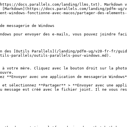
https://docs.parallels.com/landing/llms.txt). Markdown v
 [Markdown](https://docs.parallels.com/landing/pdfm-ug/
ent-windows-fonctionne-avec-macos/partager-des-elements
de messagerie de Windows

ndows pour envoyer des e-mails, vous pouvez joindre faci
n des [Outils Parallels](/landing/pdfm-ug/v20-fr-fr/guid
tils-parallels/outils-parallels-pour-windows.md).

 à votre mère. Cliquez avec le bouton droit sur la photo
ouvre.

ez **Envoyer avec une application de messagerie Windows*
 et sélectionnez **Partager** > **Envoyer avec une appli
u message est créé avec le fichier joint. Il ne vous res