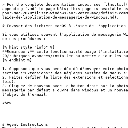
> For the complete documentation index, see [llms.txt](
appending `.md` to page URLs; this page is available as
pour-mac-20/utiliser-windows-sur-votre-mac/definir-comm
laide-de-lapplication-de-messagerie-de-windows.md).

# Envoyer des fichiers macOS à l'aide de l'application 
Si vous utilisez souvent l'application de messagerie Wi
de ces procédures :

{% hint style="info" %}

**Remarque :** cette fonctionnalité exige l'installatio
20/rubriques-avancees/installer-ou-mettre-a-jour-les-ou
{% endhint %}

1. Supposons que vous avez décidé d'envoyer votre photo
section **Extensions** des Réglages système de macOS s'
2. Faites défiler la liste des extensions et sélectionn
fois).

3. Cliquez de nouveau avec le bouton droit sur la photo
messagerie par défaut s'ouvre dans Windows et un nouvea
l'objet de l'e-mail.

<br>

---

# Agent Instructions
