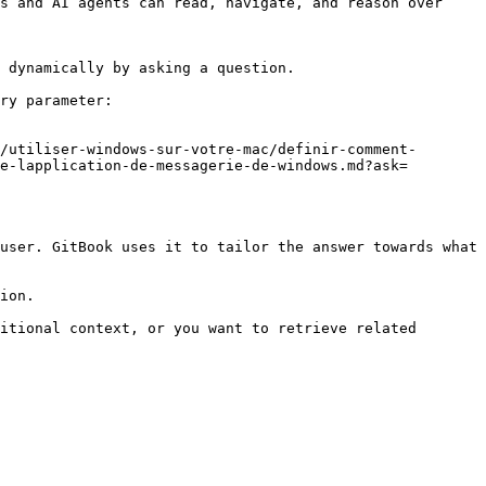
s and AI agents can read, navigate, and reason over 
 dynamically by asking a question.

ry parameter:

/utiliser-windows-sur-votre-mac/definir-comment-
e-lapplication-de-messagerie-de-windows.md?ask=
user. GitBook uses it to tailor the answer towards what 
ion.

itional context, or you want to retrieve related 