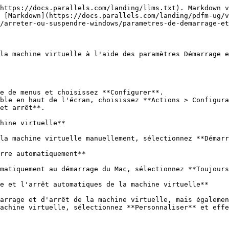
https://docs.parallels.com/landing/llms.txt). Markdown v
 [Markdown](https://docs.parallels.com/landing/pdfm-ug/
/arreter-ou-suspendre-windows/parametres-de-demarrage-et
la machine virtuelle à l'aide des paramètres Démarrage e
et arrêt**.

hine virtuelle**

la machine virtuelle manuellement, sélectionnez **Démarr
rre automatiquement**

matiquement au démarrage du Mac, sélectionnez **Toujours
e et l'arrêt automatiques de la machine virtuelle**

arrage et d'arrêt de la machine virtuelle, mais égalemen
achine virtuelle, sélectionnez **Personnaliser** et effe