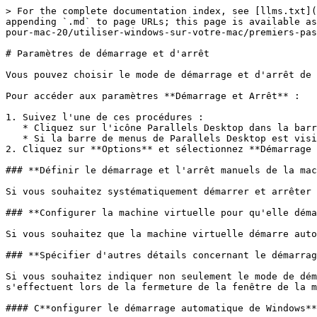
> For the complete documentation index, see [llms.txt](
appending `.md` to page URLs; this page is available as
pour-mac-20/utiliser-windows-sur-votre-mac/premiers-pas
# Paramètres de démarrage et d'arrêt

Vous pouvez choisir le mode de démarrage et d'arrêt de 
Pour accéder aux paramètres **Démarrage et Arrêt** :

1. Suivez l'une de ces procédures :

   * Cliquez sur l'icône Parallels Desktop dans la barre de menus et choisissez **Configurer**.

   * Si la barre de menus de Parallels Desktop est visible en haut de l'écran, choisissez **Actions > Configuration**.

2. Cliquez sur **Options** et sélectionnez **Démarrage 
### **Définir le démarrage et l'arrêt manuels de la mac
Si vous souhaitez systématiquement démarrer et arrêter 
### **Configurer la machine virtuelle pour qu'elle déma
Si vous souhaitez que la machine virtuelle démarre auto
### **Spécifier d'autres détails concernant le démarrag
Si vous souhaitez indiquer non seulement le mode de dém
s'effectuent lors de la fermeture de la fenêtre de la m
#### C**onfigurer le démarrage automatique de Windows**
