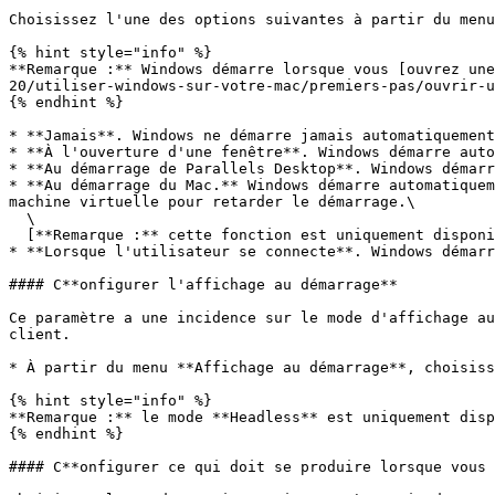
Choisissez l'une des options suivantes à partir du menu
{% hint style="info" %}

**Remarque :** Windows démarre lorsque vous [ouvrez une
20/utiliser-windows-sur-votre-mac/premiers-pas/ouvrir-u
{% endhint %}

* **Jamais**. Windows ne démarre jamais automatiquement
* **À l'ouverture d'une fenêtre**. Windows démarre auto
* **Au démarrage de Parallels Desktop**. Windows démarr
* **Au démarrage du Mac.** Windows démarre automatiquem
machine virtuelle pour retarder le démarrage.\

  \

  [**Remarque :** cette fonction est uniquement disponible dans Parallels Desktop pour Mac Pro Edition et Business Edition.](#user-content-fn-1)[^1]

* **Lorsque l'utilisateur se connecte**. Windows démarr
#### C**onfigurer l'affichage au démarrage**

Ce paramètre a une incidence sur le mode d'affichage au
client.

* À partir du menu **Affichage au démarrage**, choisiss
{% hint style="info" %}

**Remarque :** le mode **Headless** est uniquement disp
{% endhint %}

#### C**onfigurer ce qui doit se produire lorsque vous 