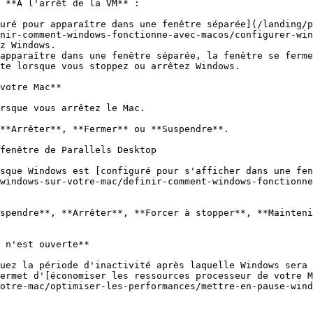
 **À l'arrêt de la VM** :

uré pour apparaître dans une fenêtre séparée](/landing/
nir-comment-windows-fonctionne-avec-macos/configurer-win
z Windows.

apparaître dans une fenêtre séparée, la fenêtre se ferme
te lorsque vous stoppez ou arrêtez Windows.

votre Mac**

rsque vous arrêtez le Mac.

**Arrêter**, **Fermer** ou **Suspendre**.

fenêtre de Parallels Desktop

sque Windows est [configuré pour s'afficher dans une fen
windows-sur-votre-mac/definir-comment-windows-fonctionn
spendre**, **Arrêter**, **Forcer à stopper**, **Mainteni
 n'est ouverte**

uez la période d'inactivité après laquelle Windows sera 
ermet d'[économiser les ressources processeur de votre M
otre-mac/optimiser-les-performances/mettre-en-pause-wind