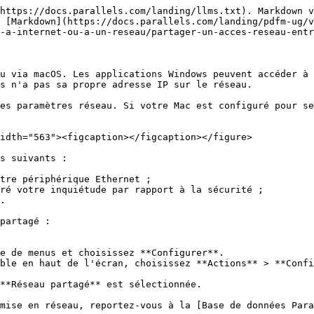
https://docs.parallels.com/landing/llms.txt). Markdown v
 [Markdown](https://docs.parallels.com/landing/pdfm-ug/
-a-internet-ou-a-un-reseau/partager-un-acces-reseau-entr
u via macOS. Les applications Windows peuvent accéder à 
s n'a pas sa propre adresse IP sur le réseau.

es paramètres réseau. Si votre Mac est configuré pour se
idth="563"><figcaption></figcaption></figure>

s suivants :

tre périphérique Ethernet ;

ré votre inquiétude par rapport à la sécurité ;

.

partagé :

**Réseau partagé** est sélectionnée.

mise en réseau, reportez-vous à la [Base de données Para