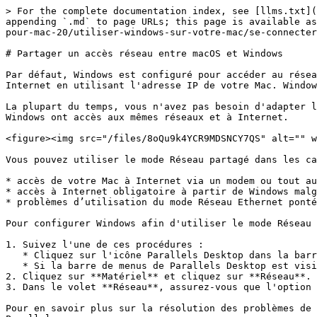
> For the complete documentation index, see [llms.txt](
appending `.md` to page URLs; this page is available as
pour-mac-20/utiliser-windows-sur-votre-mac/se-connecter
# Partager un accès réseau entre macOS et Windows

Par défaut, Windows est configuré pour accéder au résea
Internet en utilisant l'adresse IP de votre Mac. Window
La plupart du temps, vous n'avez pas besoin d'adapter l
Windows ont accès aux mêmes réseaux et à Internet.

<figure><img src="/files/8oQu9k4YCR9MDSNCY7QS" alt="" w
Vous pouvez utiliser le mode Réseau partagé dans les ca
* accès de votre Mac à Internet via un modem ou tout au
* accès à Internet obligatoire à partir de Windows malg
* problèmes d’utilisation du mode Réseau Ethernet ponté
Pour configurer Windows afin d'utiliser le mode Réseau 
1. Suivez l'une de ces procédures :

   * Cliquez sur l'icône Parallels Desktop dans la barre de menus et choisissez **Configurer**.

   * Si la barre de menus de Parallels Desktop est visible en haut de l'écran, choisissez **Actions** > **Configurer**.

2. Cliquez sur **Matériel** et cliquez sur **Réseau**.

3. Dans le volet **Réseau**, assurez-vous que l'option 
Pour en savoir plus sur la résolution des problèmes de 