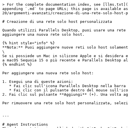
> For the complete documentation index, see [llms.txt](
appending `.md` to page URLs; this page is available as
20/argomenti-avanzati/creazione-di-una-rete-solo-host-p
# Creazione di una rete solo host personalizzata

Quando utilizzi Parallels Desktop, puoi usare una rete 
aggiungere una nuova rete solo host.

{% hint style="info" %}

**Nota:** Puoi aggiungere nuove reti solo host solament
\

Se si possiede un Mac in silicone Apple e si desidera e
a macOS Sequoia 15 o più recente e Parallels Desktop al
{% endhint %}

Per aggiungere una nuova rete solo host:

1. Esegui una di queste azioni:

   * Fai clic sull'icona Parallels Desktop nella barra dei menu e scegli **Preferenze**. Quindi fai clic su **Rete**.

   * Fai clic con il pulsante destro del mouse sull'icona Parallels Desktop nel Dock e scegli **Preferenze**. Quindi fai clic su **Rete**.

2. Fai clic sul pulsante **Aggiungi** (+). Una volta ag
Per rimuovere una rete solo host personalizzata, selezi
---

# Agent Instructions
