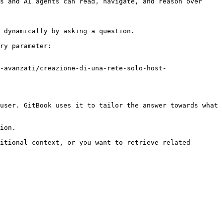
s and AI agents can read, navigate, and reason over 
 dynamically by asking a question.

ry parameter:

-avanzati/creazione-di-una-rete-solo-host-
user. GitBook uses it to tailor the answer towards what 
ion.

itional context, or you want to retrieve related 