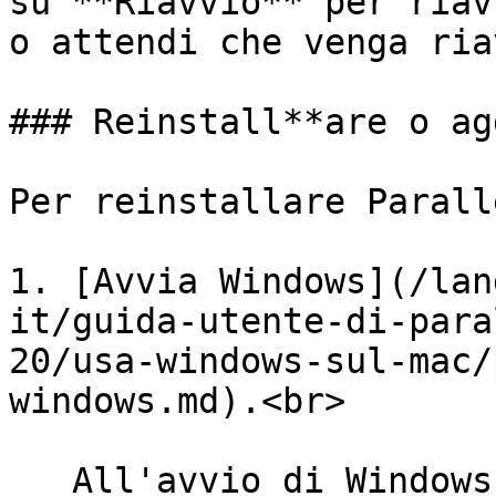
su **Riavvio** per riav
o attendi che venga ria
### Reinstall**are o ag
Per reinstallare Parall
1. [Avvia Windows](/lan
it/guida-utente-di-para
20/usa-windows-sul-mac/
windows.md).<br>

   All'avvio di Windows, se Parallels Desktop è in 