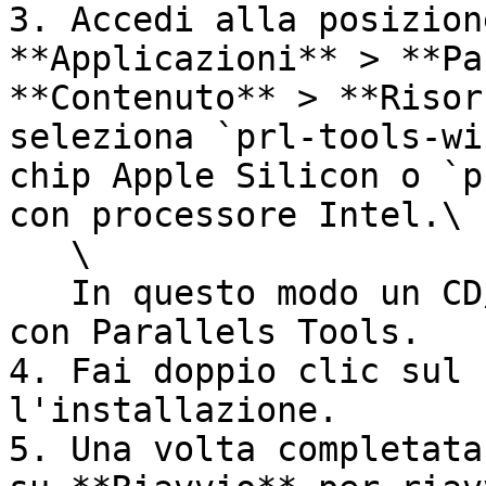
3. Accedi alla posizion
**Applicazioni** > **Pa
**Contenuto** > **Risor
seleziona `prl-tools-wi
chip Apple Silicon o `p
con processore Intel.\

   \

   In questo modo un CD/DVD virtuale verrà montato 
con Parallels Tools.

4. Fai doppio clic sul 
l'installazione.

5. Una volta completata