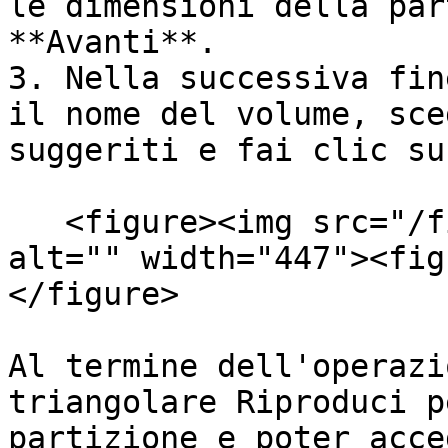
le dimensioni della par
**Avanti**.

3. Nella successiva fin
il nome del volume, sce
suggeriti e fai clic su
   <figure><img src="/files/FU9BdBmUlC2Xs43FRLwZ" 
alt="" width="447"><fig
</figure>

Al termine dell'operazi
triangolare Riproduci p
partizione e poter acce