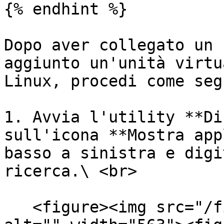
{% endhint %}

Dopo aver collegato un 
aggiunto un'unità virtu
Linux, procedi come segu
1. Avvia l'utility **Di
sull'icona **Mostra app
basso a sinistra e digi
ricerca.\ <br>

   <figure><img src="/files/pkFHZYXa0eUUbq2HMe9q" 