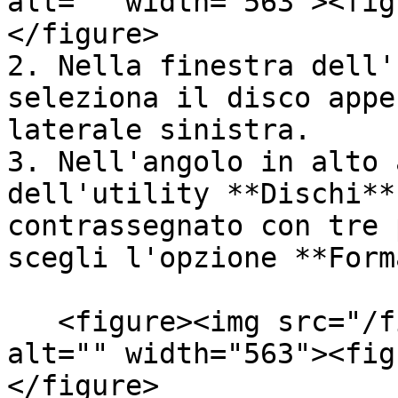
alt="" width="563"><fig
</figure>

2. Nella finestra dell'
seleziona il disco appe
laterale sinistra.

3. Nell'angolo in alto 
dell'utility **Dischi**
contrassegnato con tre 
scegli l'opzione **Form
   <figure><img src="/files/TuHf4yx2te3Y1txVzMZD" 
alt="" width="563"><fig
</figure>
