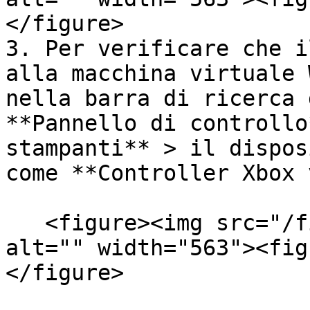
</figure>

3. Per verificare che i
alla macchina virtuale 
nella barra di ricerca 
**Pannello di controllo
stampanti** > il dispos
come **Controller Xbox 
   <figure><img src="/files/vs3GtNIf05n0rySHVq76" 
alt="" width="563"><fig
</figure>
