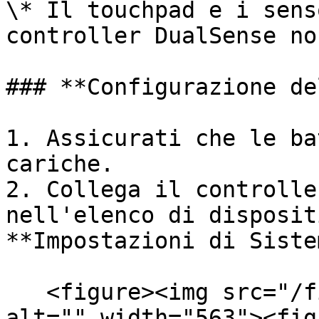
\* Il touchpad e i sens
controller DualSense no
### **Configurazione de
1. Assicurati che le ba
cariche.

2. Collega il controlle
nell'elenco di disposit
**Impostazioni di Siste
   <figure><img src="/files/GpxNyQBKDLvTryNK3Z2A" 
alt="" width="563"><fig