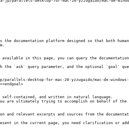
parallels-desktop-for-mac-20-yzzugaido/mac-de-windows
s the documentation platform designed so that both human
m.

 available in this page, you can query the documentation
h the `ask` query parameter, and the optional `goal` que
p/parallels-desktop-for-mac-20-yzzugaido/mac-de-windows-
=<endgoal>

 self-contained, and written in natural language.

ou are ultimately trying to accomplish on behalf of the 
on and relevant excerpts and sources from the documentat
esent in the current page, you need clarification or add