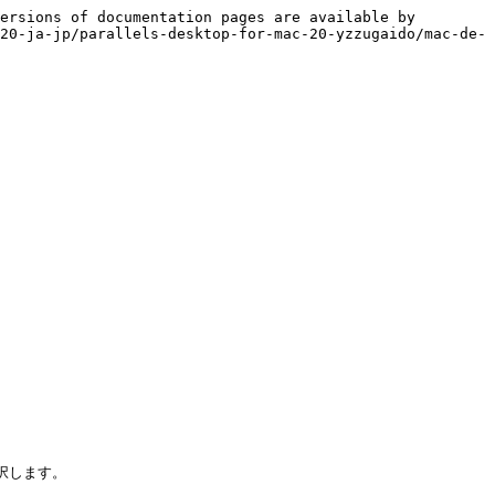
ersions of documentation pages are available by 
20-ja-jp/parallels-desktop-for-mac-20-yzzugaido/mac-de-
します。
