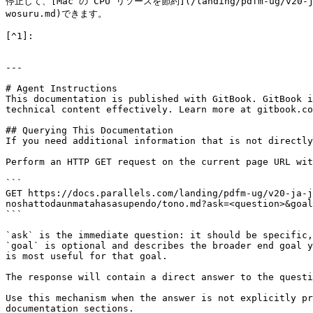
停止して、[Mac の CPU リソースを節約](/landing/pdfm-ug/v20-ja-jp/
wosuru.md)できます。

[^1]:

---

# Agent Instructions

This documentation is published with GitBook. GitBook i
technical content effectively. Learn more at gitbook.co
## Querying This Documentation

If you need additional information that is not directly
Perform an HTTP GET request on the current page URL wit
```

GET https://docs.parallels.com/landing/pdfm-ug/v20-ja-j
noshattodaunmatahasasupendo/tono.md?ask=<question>&goal
```

`ask` is the immediate question: it should be specific,
`goal` is optional and describes the broader end goal y
is most useful for that goal.

The response will contain a direct answer to the questi
Use this mechanism when the answer is not explicitly pr