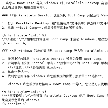
  当您从 Boot Camp 导入 Windows 时，Parallels Desktop 会创建一个 .hdd 文件，并将 Boot Camp 中的所有内容都复制到其中。在此操作过程中，不会更改 Boot Camp 上的初始 Windows。只需确保 Mac 硬
盘上有足够的可用磁盘空间即可。

### **将 Parallels Desktop 设置为从 Boot Camp 分区运行 Wind
1. 打开 Parallels Desktop（在“应用程序”文件夹中）并选择**文件**
2. 单击 **Boot Camp**，然后按照屏幕上的说明操作。

{% hint style="info" %}

\*\*注意：\*\*如果您打算使用 Boot Camp 来启动 Windows，建议您在
{% endhint %}

### **将 Windows 和您的数据从 Boot Camp 导入到 Parallels Des
1. 按照上述步骤将 Parallels Desktop 设置为使用 Boot Camp。

2. 右键单击（按住 Control 单击）**控制中心**的 Boot Camp 版本的 
   \*\*注意：\*\*必须关闭 Windows。

3. 单击**导入**。

4. 找到您想要保存 Windows 和您的数据的位置，然后单击**选择**。

   Windows 和您的所有数据将从 Boot Camp 中导入。您仍然可以使用原来的 Boot Camp Windows 安装，它与 Parallels Desktop 是互相独立的。

{% hint style="info" %}

\*\*重要说明：\*\*在设置 Parallels Desktop 使用 Boot Cam
统会提示您重启 Windows。

{% endhint %}
