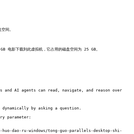
盘空间。

B 电影下载到此虚拟机，它占用的磁盘空间为 25 GB。

s and AI agents can read, navigate, and reason over 
 dynamically by asking a question.

ry parameter:

-huo-dao-ru-windows/tong-guo-parallels-desktop-shi-