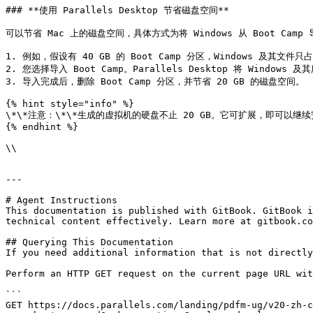
### **使用 Parallels Desktop 节省磁盘空间**

可以节省 Mac 上的磁盘空间，具体方式为将 Windows 从 Boot Camp 导
1. 例如，假设有 40 GB 的 Boot Camp 分区，Windows 及其文件只占
2. 您选择导入 Boot Camp。Parallels Desktop 将 Windo
3. 导入完成后，删除 Boot Camp 分区，并节省 20 GB 的磁盘空间。

{% hint style="info" %}

\*\*注意：\*\*生成的虚拟机的硬盘不止 20 GB。它可扩展，即可以
{% endhint %}

\\

---

# Agent Instructions

This documentation is published with GitBook. GitBook i
technical content effectively. Learn more at gitbook.co
## Querying This Documentation

If you need additional information that is not directly
Perform an HTTP GET request on the current page URL wit
```

GET https://docs.parallels.com/landing/pdfm-ug/v20-zh-c