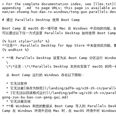
> For the complete documentation index, see [llms.txt](
appending `.md` to page URLs; this page is available as
nan/an-zhuang-huo-dao-ru-windows/tong-guo-parallels-des
# 通过 Parallels Desktop 使用 Boot Camp

Boot Camp 是 macOS 的一项可使 Mac 在 Windows 中启动的功能。如果您
可以通过以下任一方式设置 Parallels Desktop 如何使用 Boot Camp
{% hint style="info" %}

**注意**：Parallels Desktop for App Store 中未提供此功能。要
{% endhint %}

* **将 Parallels Desktop 设置为从 Boot Camp 分区运行 W
  \

  \*\*注意：\*\*Parallels Desktop 支持在安装了 macOS 的同一磁盘上使用 Boot Camp 助理创建 Boot Camp。\\

  从 Boot Camp 运行的 Windows 存在以下限制：

  * 它无法暂停

  * 它无法被[保存为快照](/landing/pdfm-ug/v20-zh-cn/parallels-desktop-for-mac-20-yong-hu-zhi-nan/gao-ji-zhu-ti/shi-yong-xu-ni-ji/bao-cun-xu-ni-ji-kuai-zhao.md)

  * [它无法以回滚模式运行](/landing/pdfm-ug/v20-zh-cn/parallels-desktop-for-mac-20-yong-hu-zhi-nan/zai-mac-shang-shi-yong-windows/bao-hu-nin-de-shu-ju/zai-windows-zhong-
gong-zuo-bu-bao-cun-geng-gai.md)

  * 它无法被压缩

* **将 Windows 和您的数据从 Boot Camp 导入到 Parallels De
Camp 在 Windows 环境中启动 Mac 时，在 macOS 环境中对 Win