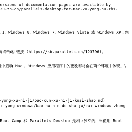
ersions of documentation pages are available by 
20-zh-cn/parallels-desktop-for-mac-20-yong-hu-zhi-
Windows 8、Windows 7、Windows Vista 或 Windows XP，您
击此[链接](https://kb.parallels.cn/123796)。

ws 环境中启动 Mac， Windows 应用程序中的更改都将会在两个环境中体现。\

Boot Camp 和 Parallels Desktop 是相互独立的。当使用 Boot 