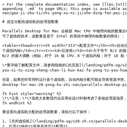
> For the complete documentation index, see [llms.txt](
appending `.md` to page URLs; this page is available as
nan/gao-ji-zhu-ti/shi-yong-xu-ni-ji/she-ding-fen-pei-ji
# 设定分配给虚拟机的处理器数量

Parallels Desktop for Mac 会根据 Mac CPU 中物理
亏了超线程技术，该数量是基于 Intel 的系统中物理内核数量的两倍）：

<table><thead><tr><th width="313">配置文件*</th><t
个虚拟内核</td></tr><tr><td>仅游戏</td><td>大于等于 N/2 
N/2 的最大偶数（例如，对于 16 核 CPU，8 个虚拟内核；对于 18 核 CPU，
\*要详细了解配置文件，请参阅指南的[此页面](/landing/pdfm-ug/v20-zh-cn/
you-xi-tu-xing-sheng-chan-li-huo-kai-fa-yong-tu-you-hua
但是，如果您经常同时运行多个虚拟机，自动内核分配可能会导致资源冲突。我们建议手
desktop-for-mac-20-yong-hu-zhi-nan/parallels-desktop-pi
{% hint style="warning" %}

\*\*注意：\*\*虽然大多数现代化应用在设计时都考虑了多核处理器场
{% endhint %}

要设置向虚拟机分配的处理器数量，请执行以下操作：

1. [关闭虚拟机](/landing/pdfm-ug/v20-zh-cn/parallels-deskto
2. 打开**操作**菜单并选定**配置**。
