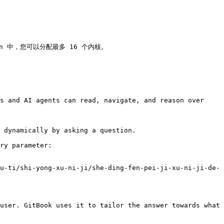
tion 中，您可以分配最多 16 个内核。

s and AI agents can read, navigate, and reason over 
 dynamically by asking a question.

ry parameter:

u-ti/shi-yong-xu-ni-ji/she-ding-fen-pei-ji-xu-ni-ji-de-
user. GitBook uses it to tailor the answer towards what 