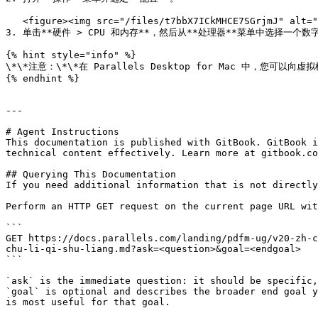
   <figure><img src="/files/t7bbX7ICkMHCE7SGrjmJ" alt="" width="563"><figcaption></figcaption></figure>

3. 单击**硬件 > CPU 和内存**，然后从**处理器**菜单中选择一个数字
{% hint style="info" %}

\*\*注意：\*\*在 Parallels Desktop for Mac 中，您可以向虚
{% endhint %}

---

# Agent Instructions

This documentation is published with GitBook. GitBook i
technical content effectively. Learn more at gitbook.co
## Querying This Documentation

If you need additional information that is not directly
Perform an HTTP GET request on the current page URL wit
```

GET https://docs.parallels.com/landing/pdfm-ug/v20-zh-c
chu-li-qi-shu-liang.md?ask=<question>&goal=<endgoal>

```

`ask` is the immediate question: it should be specific,
`goal` is optional and describes the broader end goal y
is most useful for that goal.
