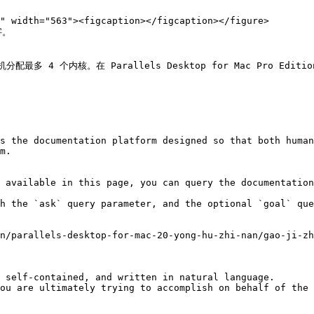
。

拟机分配最多 4 个内核。在 Parallels Desktop for Mac Pro Edi
s the documentation platform designed so that both human
m.

 available in this page, you can query the documentation
h the `ask` query parameter, and the optional `goal` que
n/parallels-desktop-for-mac-20-yong-hu-zhi-nan/gao-ji-zh
 self-contained, and written in natural language.

ou are ultimately trying to accomplish on behalf of the 