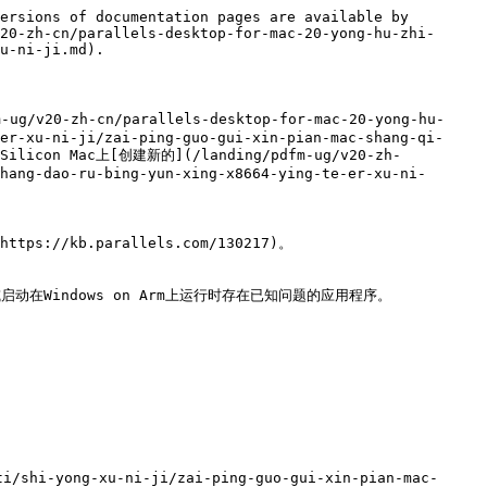
ersions of documentation pages are available by 
20-zh-cn/parallels-desktop-for-mac-20-yong-hu-zhi-
u-ni-ji.md).

20-zh-cn/parallels-desktop-for-mac-20-yong-hu-
er-xu-ni-ji/zai-ping-guo-gui-xin-pian-mac-shang-qi-
icon Mac上[创建新的](/landing/pdfm-ug/v20-zh-
hang-dao-ru-bing-yun-xing-x8664-ying-te-er-xu-ni-
b.parallels.com/130217)。

动在Windows on Arm上运行时存在已知问题的应用程序。
