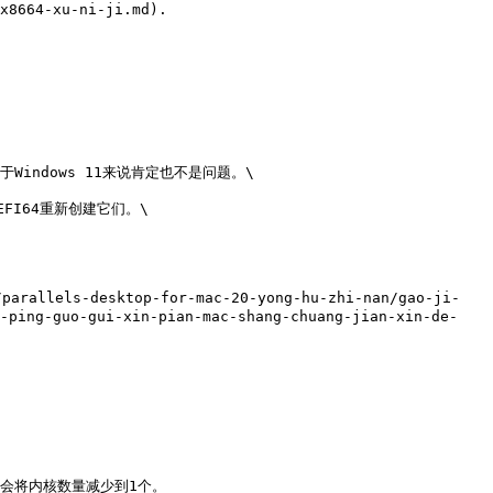
x8664-xu-ni-ji.md).

Windows 11来说肯定也不是问题。\

EFI64重新创建它们。\

s-desktop-for-mac-20-yong-hu-zhi-nan/gao-ji-
i-ping-guo-gui-xin-pian-mac-shang-chuang-jian-xin-de-