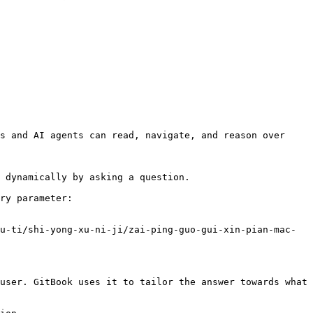
s and AI agents can read, navigate, and reason over 
 dynamically by asking a question.

ry parameter:

u-ti/shi-yong-xu-ni-ji/zai-ping-guo-gui-xin-pian-mac-
user. GitBook uses it to tailor the answer towards what 