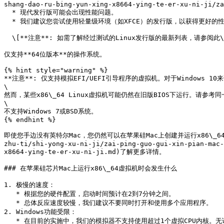
shang-dao-ru-bing-yun-xing-x8664-ying-te-er-xu-ni-ji/za
  * 现代发行版可能会出现性能问题。

  * 我们建议您尝试使用轻量级环境（如XFCE）的发行版，以获得更好的性能。

  \[**注意**: 如需了解经过测试的Linux发行版的最新列表，请参阅此\[知识库文章]（<https://kb.parallels.com/130217）。>]

仅支持**64位版本**的操作系统。

{% hint style="warning" %}

**注意**: 仅支持模拟EFI/UEFI引导程序的虚拟机。对于Windows 
\

然而，某些x86\_64 Linux虚拟机可能仍然在旧版BIOS下运行。请参考同一[知
\

不支持Windows 7或BSD系统。

{% endhint %}

即使您手边没有英特尔Mac，您仍然可以在苹果硅Mac上创建并运行x86\_64虚拟机，尽管有
zhu-ti/shi-yong-xu-ni-ji/zai-ping-guo-gui-xin-pian-mac-
x8664-ying-te-er-xu-ni-ji.md)了解更多详情。

### 在苹果硅芯片Mac上运行x86\_64虚拟机时会发生什么

1. 极慢的速度：

   * 根据您的硬件配置，启动时间预计在2到7分钟之间。

   * 总体反应速度较慢，我们建议不要同时打开和使用多个应用程序。

2. Windows功能受限：

   * 在目前的实施中，我们的模拟器不支持使用超过1个虚拟CPU内核。无论您之前的设置如何，将x86\_64虚拟机导入到Apple Silicon Mac系统都会将内核数量减少到1个。
