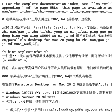
> For the complete documentation index, see [llms.txt](
appending `.md` to page URLs; this page is available as
nan/gao-ji-zhu-ti/shi-yong-xu-ni-ji/zai-ping-guo-gui-xi
# 在苹果硅芯片Mac上导入并运行x86\_64（英特尔）虚拟机

从20.2.0版本开始，Parallels Desktop for Mac（专业版、商业版和企业
zhi-nan/gao-ji-zhu-ti/shi-yong-xu-ni-ji/zai-ping-guo-gu
dong-bing-yun-xing-x8664-xu-ni-ji.md)最初在Intel 
cn/parallels-desktop-for-mac-20-yong-hu-zhi-nan/gao-ji-
ji.md)x86\_64虚拟机。

{% hint style="info" %}

**注意**：此功能作为早期技术预览提供，仅适用于专业版、商务版或企业版许可证
{% endhint %}

目前，该功能对于高级用户和软件开发人员可能最有帮助，他们希望启动现有的Wind
### 苹果硅芯片Mac上预计将推出的x86\_64操作系统有哪些

在安装了Parallels Desktop for Mac 20.2.0或更高版本的Apple
* Windows 10和11（Windows 11版本26100及更高版本除外，需要支持
* Windows Server 2019和2022

* 各种Linux发行版，请注意以下几点：

  * 虚拟机**必须**启用[EFI64](/landing/pdfm-ug/v20-zh-cn/parallels-desktop-for-mac-20-yong-hu-zhi-nan/gao-ji-zhu-ti/shi-yong-xu-ni-ji/zai-ping-guo-gui-xin-pian-mac-