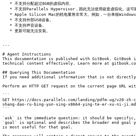
   * 不支持分配超过8GB的虚拟内存。

   * 不支持Parallels Hypervisor，因此无法使用嵌套虚拟化。这可能会影响某些功能，例如Windows中的WSL2。

   * Apple Silicon Mac的耗电量将非常大。例如，一台单核Windows 10虚拟机，配备4GB虚拟内存，将占用Mac大约8GB物理内存。

   * 不支持外部USB设备。

   * 不支持声音设备。

   * 更新可能无法安装。

---

# Agent Instructions

This documentation is published with GitBook. GitBook i
technical content effectively. Learn more at gitbook.co
## Querying This Documentation

If you need additional information that is not directly
Perform an HTTP GET request on the current page URL wit
```

GET https://docs.parallels.com/landing/pdfm-ug/v20-zh-c
shang-dao-ru-bing-yun-xing-x8664-ying-te-er-xu-ni-ji.md
```

`ask` is the immediate question: it should be specific,
`goal` is optional and describes the broader end goal y
is most useful for that goal.
