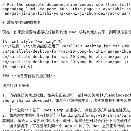
> For the complete documentation index, see [llms.txt](
appending `.md` to page URLs; this page is available as
nan/gao-ji-zhu-ti/shi-yong-xu-ni-ji/zhun-bei-yao-chuan-
# 准备要传输的虚拟机

现在，如果您需要将虚拟机传输到其他 Mac 或与其他人共享，则可以准备
{% hint style="warning" %}

\*\*注意：\*\*此功能仅适用于 Parallels Desktop for Mac Pro Ed
cn/parallels-desktop-for-mac-20-yong-hu-zhi-nan/an-zh
cn/parallels-desktop-for-mac-20-yong-hu-zhi-nan/gao-j
cn/parallels-desktop-for-mac-20-yong-hu-zhi-nan/gao-j
{% endhint %}

### **准备要传输的虚拟机**

请执行以下操作：

1. 请确保已关闭虚拟机。如果它正在运行，请[将其关闭](/landing/pdfm-ug/v20-
zhong-zhi-windows.md)。如果它已暂停或中止，请恢复虚拟机并将其关
   \

   [**注意**：基于 Boot Camp 的虚拟机、存档虚拟机和链接克隆无法准备传输。](#user-content-fn-1)[^1]

2. 如果您的虚拟机具有[快照](/landing/pdfm-ug/v20-zh-cn/paralle
其删除。这会大大减少虚拟机大小。此外，这些快照可能会由于不同的硬件而变
3. 通常情况下，可在登录到同一个 Apple 帐户的 Mac 之间正常传输 Windows 