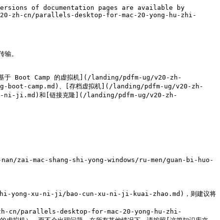
ersions of documentation pages are available by 
20-zh-cn/parallels-desktop-for-mac-20-yong-hu-zhi-
输。

基于 Boot Camp 的虚拟机](/landing/pdfm-ug/v20-zh-
yong-boot-camp.md)、[存档虚拟机](/landing/pdfm-ug/v20-zh-
-xu-ni-ji.md)和[链接克隆](/landing/pdfm-ug/v20-zh-


zai-mac-shang-shi-yong-windows/ru-men/guan-bi-huo-
hi-yong-xu-ni-ji/bao-cun-xu-ni-ji-kuai-zhao.md)，则建议将
arallels-desktop-for-mac-20-yong-hu-zhi-