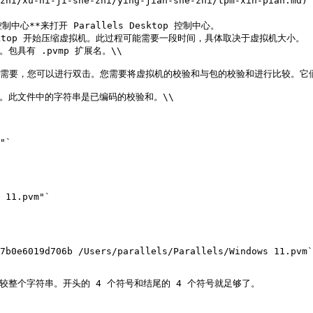
ji-she-zhi/xu-ni-ji-she-zhi/ying-jian-she-zhi/tpm
制中心**来打开 Parallels Desktop 控制中心。

esktop 开始压缩虚拟机。此过程可能需要一段时间，具体取决于虚拟机大小。

具有 .pvmp 扩展名。\\
