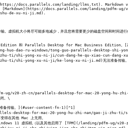
https://docs.parallels.com/landing/llms.txt). Markdown v
 [Markdown](https://docs.parallels.com/landing/pdfm-ug/v
shu-de-xu-ni-ji.md).

传输。虚拟机大小将尽可能多地减少，并且您将需要更少的磁盘空间和时间进行传
ition 和 Parallels Desktop for Mac Business Edition。[
uang-huo-dao-ru-windows/tong-guo-parallels-desktop-shi-
i-zhu-ti/shi-yong-xu-ni-ji/cun-dang-he-qu-xiao-cun-dang
i-zhu-ti/shi-yong-xu-ni-ji/ke-long-xu-ni-ji.md)无法准备传输。
zh-cn/parallels-desktop-for-mac-20-yong-hu-zhi-nan/
闭。\

ls-desktop-for-mac-20-yong-hu-zhi-nan/gao-ji-zhu-ti/s
得在其他 Mac 上无用。

11 虚拟机（以及其他启用了 [TPM](/landing/pdfm-ug/v20-zh-cn/p