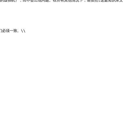
-xin-pian.md) 的虚拟机），而不会出现问题。在所有其他情况下，请按照[这篇知识库文