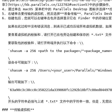
nan/parallels-desktop-pian-hao-she-zhi-he-xu-ni-
章](https://kb.parallels.cn/122702#section5)中的步骤操作。

4. 通过单击 macOS 菜单栏中的 Parallels Desktop 图标并选择**控
5. 右键单击要传输的虚拟机，然后选择**准备传输**。Parallels D
6. 创建包后，您就可以右键单击包并选择显示它在 Finder 中的存储位置。包
   如果在此过程中没有错误消息，则表示已成功压缩所有虚拟机数据。如果需要，您可以进行双击。您需要将虚拟机的校验和与包的校验和进行比较。它们必须一致。\\

   要查看虚拟机的校验和，请打开已在包旁边创建和保存的 *.txt* 文件。此文件中的字符串是已编码的校验和。\\

   要获取包的校验和，请打开终端并执行以下命令：\\

   `shasum -a 256 <path to the package>/"<package_name>"`

   \

   该命令可能如下：\\

   `shasum -a 256 /Users/<your_user>/Parallels/"Windows 11.pvm"`

   \

   输出可能如下：\\

   `63a90c3c38cc8c358221da339068fc1292b10bf7c00ed8449787b0e6019d706b /Users/parallels/Parallels/Windows 11.pvm`

   \

   开头的字符串必须与上述 *.txt* 文件中的字符串一致。但是，无需比较整个字符串。开头的 4 个符号和结尾的 4 个符号就足够了。

### **传输虚拟机**
