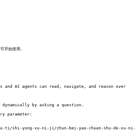
可开始使用。

s and AI agents can read, navigate, and reason over 
 dynamically by asking a question.

ry parameter:

u-ti/shi-yong-xu-ni-ji/zhun-bei-yao-chuan-shu-de-xu-ni-