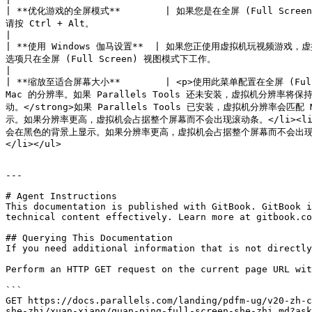
| **优化游戏的全屏模式**        | 如果您是在全屏 (Full 
请按 Ctrl + Alt。                                                                                                                                                                                                                                                                                                                                                                                                                                                                                                                                                                                                                                                     
|

| **使用 Windows 伽马设置**  | 如果您正使用虚拟机玩视频游
选项只在全屏 (Full Screen) 视图模式下工作。                                                                                                                                                                                                                                                                                                                                                                                                                                                                                                                                                                                                                                          
|

| **缩放至适合屏幕大小**        | <p>使用此菜单配置在全屏 (Full
Mac 的分辨率。如果 Parallels Tools 还未安装，虚拟机分辨率将
动。</strong>如果 Parallels Tools 已安装，虚拟机分辨率
示。如果分辨率更高，虚拟机会占据整个屏幕而不会出现滚动条。</li><li><s
会在黑色的背景上显示。如果分辨率更高，虚拟机会占据整个屏幕而不会出现滚动条。<
</li></ul>                                             
---

# Agent Instructions

This documentation is published with GitBook. GitBook i
technical content effectively. Learn more at gitbook.co
## Querying This Documentation

If you need additional information that is not directly
Perform an HTTP GET request on the current page URL wit
```

GET https://docs.parallels.com/landing/pdfm-ug/v20-zh-c
she-zhi/xuan-xiang/quan-ping-full-screen-she-zhi.md?ask