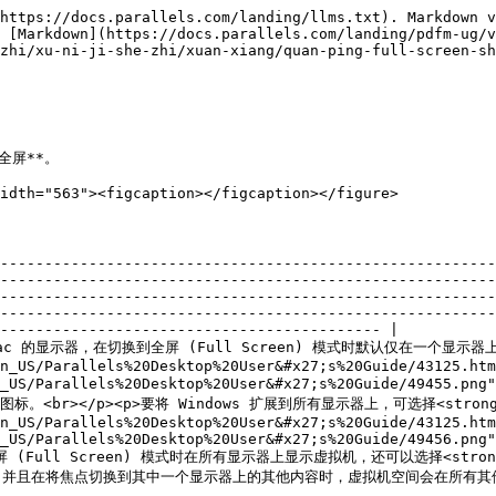
https://docs.parallels.com/landing/llms.txt). Markdown v
 [Markdown](https://docs.parallels.com/landing/pdfm-ug/v
zhi/xu-ni-ji-she-zhi/xuan-xiang/quan-ping-full-screen-sh
全屏**。

idth="563"><figcaption></figcaption></figure>

--------------------------------------------------------
--------------------------------------------------------
--------------------------------------------------------
--------------------------------------------------------
------------------------------------------- |

 的显示器，在切换到全屏 (Full Screen) 模式时默认仅在一个显示器上显示 W
n_US/Parallels%20Desktop%20User&#x27;s%20Guide/43125.htm
/en_US/Parallels%20Desktop%20User&#x27;s%20Guide/49455
。<br></p><p>要将 Windows 扩展到所有显示器上，可选择<strong>
n_US/Parallels%20Desktop%20User&#x27;s%20Guide/43125.htm
_US/Parallels%20Desktop%20User&#x27;s%20Guide/49456.png"
(Full Screen) 模式时在所有显示器上显示虚拟机，还可以选择<strong
                                                                                                                                                                                                                                                                                         