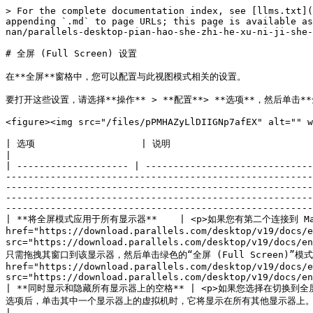
> For the complete documentation index, see [llms.txt](
appending `.md` to page URLs; this page is available as
nan/parallels-desktop-pian-hao-she-zhi-he-xu-ni-ji-she-
# 全屏 (Full Screen) 设置

在**全屏**窗格中，您可以配置与此视图模式相关的设置。

要打开这些设置，请选择**操作** > **配置**> **选项**，然后单击**
<figure><img src="/files/pPMHAZyLlDIIGNp7afEX" alt="" w
| 选项                   | 说明                                                                                                                                                                                                                                                                                                                                                                                                                                                                                                                                                                                                                                                                                                                                                                
|

| -------------------- | ------------------------------
-------------------------------------------------------
-------------------------------------------------------
-------------------------------------------------------
-------------------------------------------------------
| **将全屏模式应用于所有显示器**    | <p>如果您有第二个连接到 Mac
href="https://download.parallels.com/desktop/v19/docs/e
src="https://download.parallels.com/desktop/v19/docs
只需拖拽其窗口到该显示器，然后单击绿色的“全屏 (Full Screen)”模式图标
href="https://download.parallels.com/desktop/v19/docs/e
src="https://download.parallels.com/desktop/v19/docs/en
| **同时显示和隐藏所有显示器上的空格** | <p>如果您选择在切换到全屏 
选项后，单击其中一个显示器上的虚拟机时，它将显示在所有其他显示器上。并且在将焦点切换到其中一个显示器上的其他内容时，虚拟机空间会在所有其他监控器上隐藏。</p>                                                                                                                                                                                                    
|
