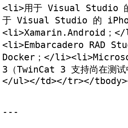
<li>用于 Visual Studio
于 Visual Studio 的 iP
<li>Xamarin.Android；</
<li>Embarcadero RAD St
Docker；</li><li>Microso
3（TwinCat 3 支持尚在测
</ul></td></tr></tbody>
---
