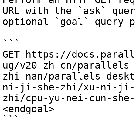
URL with the `ask` quer
optional `goal` query p
```

GET https://docs.parall
ug/v20-zh-cn/parallels-
zhi-nan/parallels-deskt
ni-ji-she-zhi/xu-ni-ji-
zhi/cpu-yu-nei-cun-she-
<endgoal>

```
