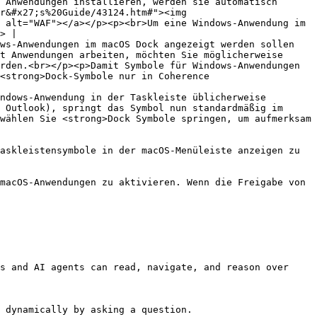
 Anwendungen installieren, werden sie automatisch 
r&#x27;s%20Guide/43124.htm#"><img 
 alt="WAF"></a></p><p><br>Um eine Windows-Anwendung im 
> |

ws-Anwendungen im macOS Dock angezeigt werden sollen 
t Anwendungen arbeiten, möchten Sie möglicherweise 
rden.<br></p><p>Damit Symbole für Windows-Anwendungen 
<strong>Dock-Symbole nur in Coherence 
ndows-Anwendung in der Taskleiste üblicherweise 
 Outlook), springt das Symbol nun standardmäßig im 
wählen Sie <strong>Dock Symbole springen, um aufmerksam 
askleistensymbole in der macOS-Menüleiste anzeigen zu 
macOS-Anwendungen zu aktivieren. Wenn die Freigabe von 
s and AI agents can read, navigate, and reason over 
 dynamically by asking a question.
