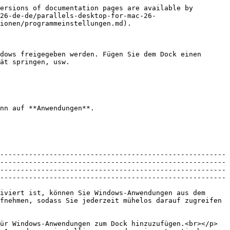
ersions of documentation pages are available by 
26-de-de/parallels-desktop-for-mac-26-
ionen/programmeinstellungen.md).

dows freigegeben werden. Fügen Sie dem Dock einen 
ät springen, usw.

nn auf **Anwendungen**.

-------------------------------------------------------
-------------------------------------------------------
-------------------------------------------------------
-------------------------------------------------------
iviert ist, können Sie Windows-Anwendungen aus dem 
fnehmen, sodass Sie jederzeit mühelos darauf zugreifen 
ür Windows-Anwendungen zum Dock hinzuzufügen.<br></p>