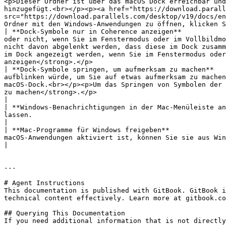
<p>Dieser Ordner ist über das macOS Dock erreichbar und
hinzugefügt.<br></p><p><a href="https://download.parall
src="https://download.parallels.com/desktop/v19/docs/en
Ordner mit den Windows-Anwendungen zu öffnen, klicken S
| **Dock-Symbole nur in Coherence anzeigen**           
oder nicht, wenn Sie im Fenstermodus oder im Vollbildmo
nicht davon abgelenkt werden, dass diese im Dock zusamm
im Dock angezeigt werden, wenn Sie im Fenstermodus oder
anzeigen</strong>.</p>                                 
| **Dock-Symbole springen, um aufmerksam zu machen**   
aufblinken würde, um Sie auf etwas aufmerksam zu machen
macOS-Dock.<br></p><p>Um das Springen von Symbolen der 
zu machen</strong>.</p>                                                                                                                                                                                                                                              
|

| **Windows-Benachrichtigungen in der Mac-Menüleiste an
lassen.                                                                                                                                                                                                                                                                                                                                                                                                                                                                                                                                                                                                 
|

| **Mac-Programme für Windows freigeben**              
macOS-Anwendungen aktiviert ist, können Sie sie aus Windows oder Windows-Anwendungen öffnen.                                                                                                                                                                                                                                                                
|

---

# Agent Instructions

This documentation is published with GitBook. GitBook i
technical content effectively. Learn more at gitbook.co
## Querying This Documentation

If you need additional information that is not directly