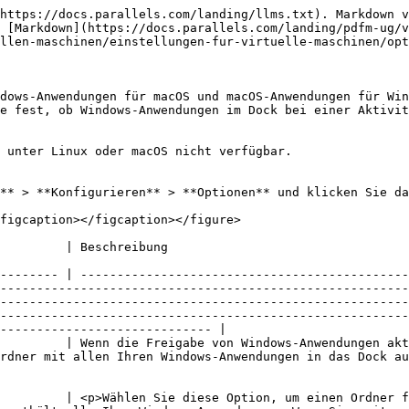
https://docs.parallels.com/landing/llms.txt). Markdown v
 [Markdown](https://docs.parallels.com/landing/pdfm-ug/v
llen-maschinen/einstellungen-fur-virtuelle-maschinen/opt
dows-Anwendungen für macOS und macOS-Anwendungen für Win
e fest, ob Windows-Anwendungen im Dock bei einer Aktivit
 unter Linux oder macOS nicht verfügbar.

** > **Konfigurieren** > **Optionen** und klicken Sie da
figcaption></figcaption></figure>

                                                                                                                                                                                                                             
-------- | ---------------------------------------------
--------------------------------------------------------
--------------------------------------------------------
--------------------------------------------------------
----------------------------- |

         | Wenn die Freigabe von Windows-Anwendungen akt
rdner mit allen Ihren Windows-Anwendungen in das Dock au
         | <p>Wählen Sie diese Option, um einen Ordner f