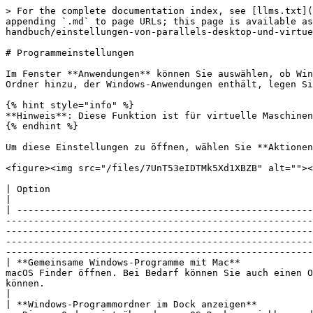
> For the complete documentation index, see [llms.txt](
appending `.md` to page URLs; this page is available as
handbuch/einstellungen-von-parallels-desktop-und-virtue
# Programmeinstellungen

Im Fenster **Anwendungen** können Sie auswählen, ob Win
Ordner hinzu, der Windows-Anwendungen enthält, legen Si
{% hint style="info" %}

**Hinweis**: Diese Funktion ist für virtuelle Maschinen
{% endhint %}

Um diese Einstellungen zu öffnen, wählen Sie **Aktionen
<figure><img src="/files/7UnT53eIDTMk5Xd1XBZB" alt=""><
| Option                                                        | Beschreibung                                                                                                                                                                                                                                                                                                                                                                                                                                                                  
|

| -----------------------------------------------------
-------------------------------------------------------
-------------------------------------------------------
-------------------------------------------------------
-------------------------------------------------------
| **Gemeinsame Windows-Programme mit Mac**             
macOS Finder öffnen. Bei Bedarf können Sie auch einen O
können.                                                                                                                                                                                                                                                                                                                                                                                                                              
|

| **Windows-Programmordner im Dock anzeigen**          