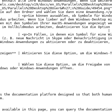
 enthält alle Ihre Windows-Anwendungen. Wenn Sie weitere
els.com/desktop/v19/docs/en_US/Parallels%20Desktop%20Use
_US/Parallels%20Desktop%20User&#x27;s%20Guide/49454.png"
ie auf den Ordner und wählen Sie dann eine Anwendung.</p
         | <p>Sie können auswählen, ob Symbole für Windo
dus arbeiten. Wenn Sie lieber auf dem Windows-Desktop mi
en mit den Symbolen Ihrer macOS-Anwendungen angezeigt we
 im Vollbildmodus arbeiten, deaktivieren Sie die Option 
                                                      |

         | <p>In Fällen, in denen ein Symbol für eine Wi
 (z. B. neue Nachricht in Skype oder Benachrichtigung in
Windows-Anwendungen zu aktivieren oder zu deaktivieren, 
zeigen** | Aktivieren Sie diese Option, um die Windows-T
         | Wählen Sie diese Option, um die Freigabe von 
                                                                                                                                                                                                                                           
s the documentation platform designed so that both human
m.

 available in this page, you can query the documentation