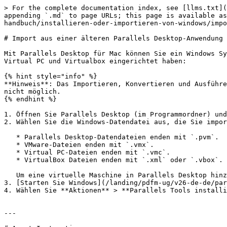
> For the complete documentation index, see [llms.txt](
appending `.md` to page URLs; this page is available as
handbuch/installieren-oder-importieren-von-windows/impo
# Import aus einer älteren Parallels Desktop-Anwendung 
Mit Parallels Desktop für Mac können Sie ein Windows Sy
Virtual PC und Virtualbox eingerichtet haben:

{% hint style="info" %}

**Hinweis**: Das Importieren, Konvertieren und Ausführe
nicht möglich.

{% endhint %}

1. Öffnen Sie Parallels Desktop (im Programmordner) und
2. Wählen Sie die Windows-Datendatei aus, die Sie impor
   * Parallels Desktop-Datendateien enden mit `.pvm`.

   * VMware-Dateien enden mit `.vmx`.

   * Virtual PC-Dateien enden mit `.vmc`.

   * VirtualBox Dateien enden mit `.xml` oder `.vbox`.

   Um eine virtuelle Maschine in Parallels Desktop hinzuzufügen, können Sie auch einfach eine Parallels-`.pvm`-Datei in das **Kontrollcenter** ziehen.

3. [Starten Sie Windows](/landing/pdfm-ug/v26-de-de/par
4. Wählen Sie **Aktionen** > **Parallels Tools installi
---
