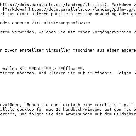
https://docs.parallels.com/landing/llms.txt). Markdown v
 [Markdown](https://docs.parallels.com/landing/pdfm-ug/v
rt-aus-einer-alteren-parallels-desktop-anwendung-oder-an
oder anderen Virtualisierungssoftware

stem verwenden, welches Sie mit einer Vorgängerversion v
n zuvor erstellter virtueller Maschinen aus einer andere
 wählen Sie **Datei** > **Öffnen**.

tieren möchten, und klicken Sie auf **Öffnen**. Folgen S
allels-desktop-for-mac-26-handbuch/windows-auf-dem-mac-b
eren**, und folgen Sie den Anweisungen auf dem Bildschir