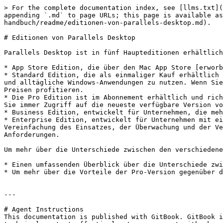
> For the complete documentation index, see [llms.txt](
appending `.md` to page URLs; this page is available as
handbuch/readme/editionen-von-parallels-desktop.md).

# Editionen von Parallels Desktop

Parallels Desktop ist in fünf Haupteditionen erhältlich
* App Store Edition, die über den Mac App Store [erworb
* Standard Edition, die als einmaliger Kauf erhältlich 
und alltägliche Windows-Anwendungen zu nutzen. Wenn Sie
Preisen profitieren.

* Die Pro Edition ist im Abonnement erhältlich und rich
Sie immer Zugriff auf die neueste verfügbare Version vo
* Business Edition, entwickelt für Unternehmen, die meh
* Enterprise Edition, entwickelt für Unternehmen mit ei
Vereinfachung des Einsatzes, der Überwachung und der Ve
Anforderungen.

Um mehr über die Unterschiede zwischen den verschiedene
* Einen umfassenden Überblick über die Unterschiede zwi
* Um mehr über die Vorteile der Pro-Version gegenüber d
---

# Agent Instructions

This documentation is published with GitBook. GitBook i