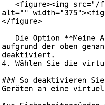
   <figure><img src="/files/qhVGQPgJpdfwwszYITDp" 
alt="" width="375"><fig
</figure>

   Die Option **Meine Auswahl speichern** ist 
aufgrund der oben genan
deaktiviert.

4. Wählen Sie die virtu
### So deaktivieren Sie
Geräten an eine virtuel