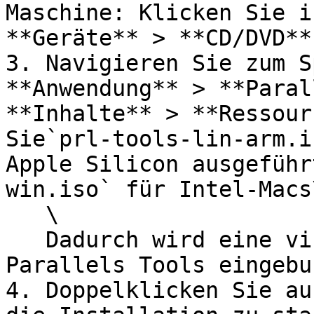
Maschine: Klicken Sie i
**Geräte** > **CD/DVD**
3. Navigieren Sie zum S
**Anwendung** > **Paral
**Inhalte** > **Ressour
Sie`prl-tools-lin-arm.i
Apple Silicon ausgeführ
win.iso` für Intel-Macs\
   \

   Dadurch wird eine virtuelle CD/DVD mit den 
Parallels Tools eingebu
4. Doppelklicken Sie au