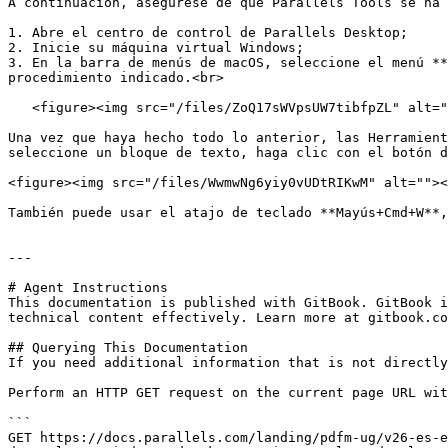
A continuación, asegúrese de que Parallels Tools se ha 
1. Abre el centro de control de Parallels Desktop;

2. Inicie su máquina virtual Windows;

3. En la barra de menús de macOS, seleccione el menú **
procedimiento indicado.<br>

   <figure><img src="/files/ZoQ17sWVpsUW7tibfpZL" alt=""><figcaption></figcaption></figure>

Una vez que haya hecho todo lo anterior, las Herramient
seleccione un bloque de texto, haga clic con el botón d
<figure><img src="/files/WwmwNg6yiy0vUDtRIKwM" alt=""><
También puede usar el atajo de teclado **Mayús+Cmd+W**,
---

# Agent Instructions

This documentation is published with GitBook. GitBook i
technical content effectively. Learn more at gitbook.co
## Querying This Documentation

If you need additional information that is not directly
Perform an HTTP GET request on the current page URL wit
```

GET https://docs.parallels.com/landing/pdfm-ug/v26-es-e