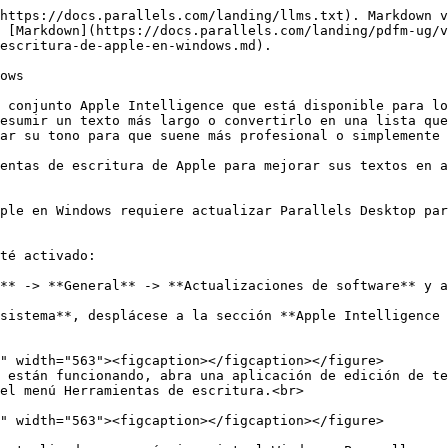
https://docs.parallels.com/landing/llms.txt). Markdown v
 [Markdown](https://docs.parallels.com/landing/pdfm-ug/v
escritura-de-apple-en-windows.md).

ows

 conjunto Apple Intelligence que está disponible para lo
esumir un texto más largo o convertirlo en una lista que
ar su tono para que suene más profesional o simplemente 
entas de escritura de Apple para mejorar sus textos en a
ple en Windows requiere actualizar Parallels Desktop par
té activado:

** -> **General** -> **Actualizaciones de software** y a
sistema**, desplácese a la sección **Apple Intelligence 
 están funcionando, abra una aplicación de edición de te
el menú Herramientas de escritura.<br>
