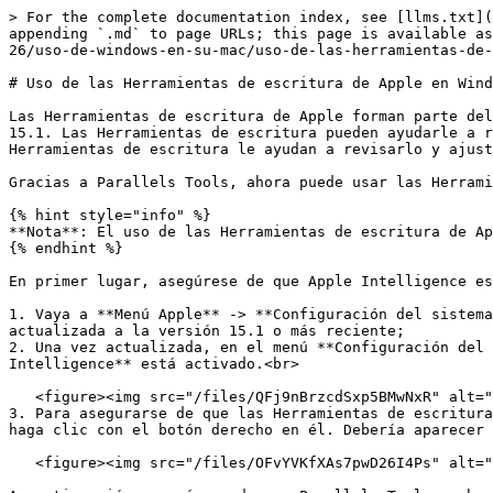
> For the complete documentation index, see [llms.txt](
appending `.md` to page URLs; this page is available as
26/uso-de-windows-en-su-mac/uso-de-las-herramientas-de-
# Uso de las Herramientas de escritura de Apple en Wind
Las Herramientas de escritura de Apple forman parte del
15.1. Las Herramientas de escritura pueden ayudarle a r
Herramientas de escritura le ayudan a revisarlo y ajust
Gracias a Parallels Tools, ahora puede usar las Herrami
{% hint style="info" %}

**Nota**: El uso de las Herramientas de escritura de Ap
{% endhint %}

En primer lugar, asegúrese de que Apple Intelligence es
1. Vaya a **Menú Apple** -> **Configuración del sistema
actualizada a la versión 15.1 o más reciente;

2. Una vez actualizada, en el menú **Configuración del 
Intelligence** está activado.<br>

   <figure><img src="/files/QFj9nBrzcdSxp5BMwNxR" alt="" width="563"><figcaption></figcaption></figure>

3. Para asegurarse de que las Herramientas de escritura
haga clic con el botón derecho en él. Debería aparecer 
   <figure><img src="/files/OFvYVKfXAs7pwD26I4Ps" alt="" width="563"><figcaption></figcaption></figure>
