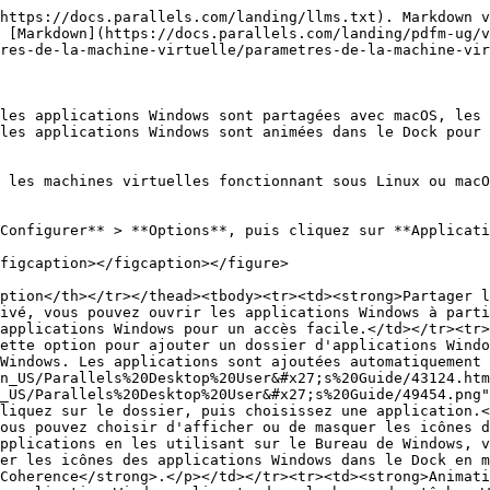
https://docs.parallels.com/landing/llms.txt). Markdown v
 [Markdown](https://docs.parallels.com/landing/pdfm-ug/
res-de-la-machine-virtuelle/parametres-de-la-machine-vir
les applications Windows sont partagées avec macOS, les 
les applications Windows sont animées dans le Dock pour 
 les machines virtuelles fonctionnant sous Linux ou macO
Configurer** > **Options**, puis cliquez sur **Applicati
figcaption></figcaption></figure>

ption</th></tr></thead><tbody><tr><td><strong>Partager 
ivé, vous pouvez ouvrir les applications Windows à parti
applications Windows pour un accès facile.</td></tr><tr>
ette option pour ajouter un dossier d'applications Windo
Windows. Les applications sont ajoutées automatiquement 
n_US/Parallels%20Desktop%20User&#x27;s%20Guide/43124.htm
_US/Parallels%20Desktop%20User&#x27;s%20Guide/49454.png"
liquez sur le dossier, puis choisissez une application.<
ous pouvez choisir d'afficher ou de masquer les icônes d
pplications en les utilisant sur le Bureau de Windows, v
er les icônes des applications Windows dans le Dock en m
Coherence</strong>.</p></td></tr><tr><td><strong>Animati