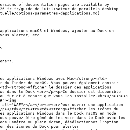
ersions of documentation pages are available by 
v26-fr-fr/guide-de-lutilisateur-de-parallels-desktop-
tuelle/options/parametres-dapplications.md).

applications macOS et Windows, ajouter au Dock un 
vous alerter, etc.

S.

ons**.

les applications Windows avec Mac</strong></td>
r du Finder de macOS. Vous pouvez également choisir 
<td><strong>Afficher le dossier des applications 
ws dans le Dock.<br></p><p>Ce dossier est disponible 
au fur et à mesure que vous les installez.<br></p><p><a 
#"><img 
 alt="WAF"></a></p><p><br>Pour ouvrir une application 
/p></td></tr><tr><td><strong>Afficher les icônes du 
es applications Windows dans le Dock macOS en mode 
ous pouvez être gêné de les voir dans le Dock avec les 
ode Fenêtre ou plein écran, désélectionnez l'option 
on des icônes du Dock pour alerter 