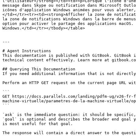
l'utilisateur</strong></td><td><p>Lorsque l'icône d'une
message dans Skype ou notification dans Microsoft Outlo
icônes d'application Windows animées pour vous alerter,
</td></tr><tr><td><strong>Afficher la zone de notificat
la zone de notifications Windows dans la barre de menus
option pour activer le partage des applications macOS. 
Windows.</td></tr></tbody></table>

---

# Agent Instructions

This documentation is published with GitBook. GitBook i
technical content effectively. Learn more at gitbook.co
## Querying This Documentation

If you need additional information that is not directly
Perform an HTTP GET request on the current page URL wit
```

GET https://docs.parallels.com/landing/pdfm-ug/v26-fr-f
machine-virtuelle/parametres-de-la-machine-virtuelle/op
```

`ask` is the immediate question: it should be specific,
`goal` is optional and describes the broader end goal y
is most useful for that goal.

The response will contain a direct answer to the questi