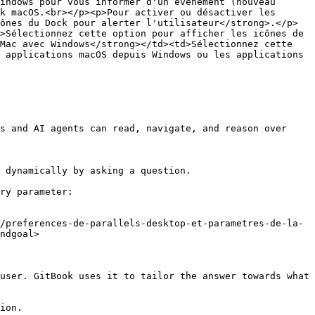
indows pour vous informer d'un événement (nouveau 
k macOS.<br></p><p>Pour activer ou désactiver les 
ônes du Dock pour alerter l'utilisateur</strong>.</p>
>Sélectionnez cette option pour afficher les icônes de 
Mac avec Windows</strong></td><td>Sélectionnez cette 
 applications macOS depuis Windows ou les applications 
s and AI agents can read, navigate, and reason over 
 dynamically by asking a question.

ry parameter:

/preferences-de-parallels-desktop-et-parametres-de-la-
ndgoal>

user. GitBook uses it to tailor the answer towards what 
ion.
