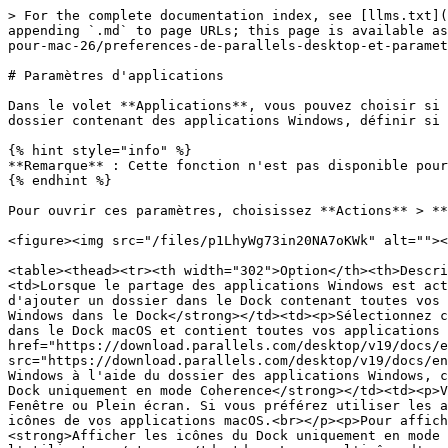
> For the complete documentation index, see [llms.txt](
appending `.md` to page URLs; this page is available as
pour-mac-26/preferences-de-parallels-desktop-et-paramet
# Paramètres d'applications

Dans le volet **Applications**, vous pouvez choisir si 
dossier contenant des applications Windows, définir si 
{% hint style="info" %}

**Remarque** : Cette fonction n'est pas disponible pour
{% endhint %}

Pour ouvrir ces paramètres, choisissez **Actions** > **
<figure><img src="/files/p1LhyWg73in20NA7oKWk" alt=""><
<table><thead><tr><th width="302">Option</th><th>Descri
<td>Lorsque le partage des applications Windows est act
d'ajouter un dossier dans le Dock contenant toutes vos 
Windows dans le Dock</strong></td><td><p>Sélectionnez c
dans le Dock macOS et contient toutes vos applications 
href="https://download.parallels.com/desktop/v19/docs/e
src="https://download.parallels.com/desktop/v19/docs/en
Windows à l'aide du dossier des applications Windows, c
Dock uniquement en mode Coherence</strong></td><td><p>V
Fenêtre ou Plein écran. Si vous préférez utiliser les a
icônes de vos applications macOS.<br></p><p>Pour affich
<strong>Afficher les icônes du Dock uniquement en mode 