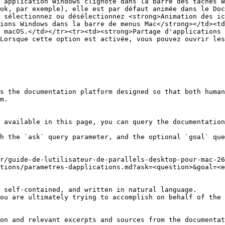
 application Windows clignote dans la barre des tâches W
ok, par exemple), elle est par défaut animée dans le Doc
 sélectionnez ou désélectionnez <strong>Animation des ic
ions Windows dans la barre de menus Mac</strong></td><td
 macOS.</td></tr><tr><td><strong>Partage d'applications 
Lorsque cette option est activée, vous pouvez ouvrir les
s the documentation platform designed so that both human
m.

 available in this page, you can query the documentation
h the `ask` query parameter, and the optional `goal` que
r/guide-de-lutilisateur-de-parallels-desktop-pour-mac-26
tions/parametres-dapplications.md?ask=<question>&goal=<e
 self-contained, and written in natural language.

ou are ultimately trying to accomplish on behalf of the 
on and relevant excerpts and sources from the documentat