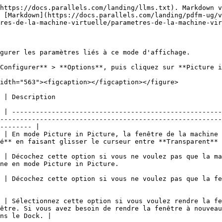
https://docs.parallels.com/landing/llms.txt). Markdown v
 [Markdown](https://docs.parallels.com/landing/pdfm-ug/
res-de-la-machine-virtuelle/parametres-de-la-machine-vir
gurer les paramètres liés à ce mode d'affichage.

Configurer** > **Options**, puis cliquez sur **Picture i
idth="563"><figcaption></figcaption></figure>

                                                                                 
 | -----------------------------------------------------
--------------------------------------------------------
-------- |

 | En mode Picture in Picture, la fenêtre de la machine 
sparent** et **Opaque**.                                                                               
 | Décochez cette option si vous ne voulez pas que la ma
                                                                                    
 | Décochez cette option si vous ne voulez pas que la fe
 | Sélectionnez cette option si vous voulez rendre la fe
être. Si vous avez besoin de rendre la fenêtre à nouveau
ns le Dock. |
