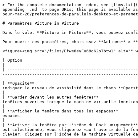
> For the complete documentation index, see [llms.txt](
appending `.md` to page URLs; this page is available as
pour-mac-26/preferences-de-parallels-desktop-et-paramet
# Paramètres Picture in Picture

Dans le volet **Picture in Picture**, vous pouvez confi
Pour ouvrir ces paramètres, choisissez **Actions** > **
<figure><img src="/files/Efwe8eyFu68o62oTbtw1" alt="" w
| Option                                                | Description                                                                                                                                                                                                                                                      
|

| -----------------------------------------------------
-------------------------------------------------------
-------------------------------------------------------
| **Opacité**                                          
indiquer le niveau de visibilité dans le champ **Opacité** en faisant glisser le curseur entre **Tran
|

| **Garder devant les autres fenêtres**                
fenêtres ouvertes lorsque la machine virtuelle fonctionne en mode Picture in Picture.                                                                    
|

| **Afficher la fenêtre dans tous les espaces**        
espaces.                                                                                                                                                                                                                               
|

| **Activer la fenêtre par l'icône du Dock uniquement**
est sélectionnée, vous cliquerez «au travers» de la fen
clavier, cliquez sur l'icône de la machine virtuelle da