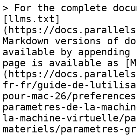
> For the complete documentation index, see [llms.txt](https://docs.parallels.com/landing/llms.txt). Markdown versions of documentation pages are available by appending `.md` to page URLs; this page is available as [Markdown](https://docs.parallels.com/landing/pdfm-ug/v26-fr-fr/guide-de-lutilisateur-de-parallels-desktop-pour-mac-26/preferences-de-parallels-desktop-et-parametres-de-la-machine-virtuelle/parametres-de-la-machine-virtuelle/parametres-materiels/parametres-graphiques.md).

# Paramètres graphiques

Dans le volet **Graphique**, vous pouvez voir et configurer la quantité de mémoire vidéo disponible pour la carte vidéo de votre machine virtuelle, définir la résolution et plus encore.

Pour ouvrir ces paramètres, sélectionnez **Actions** > **Configurer** > **Matériel**, puis **Graphique**.

<figure><img src="/files/MLXuClQud52m8bWKZ9Qf" alt="" width="563"><figcaption></figcaption></figure>

| Option                                                                                                                                           | Description                                                                                                                                                                                                                                                                                                                                                                                                                                                                                                                                                                                                                                                                                                                                                                                                                                                                                                                                                                                                                                                                                                                                                                                                                                                                                                                                                                                                                                                                                                                                                                                                                                                                                                                   |
| ------------------------------------------------------------------------------------------------------------------------------------------------ | ----------------------------------------------------------------------------------------------------------------------------------------------------------------------------------------------------------------------------------------------------------------------------------------------------------------------------------------------------------------------------------------------------------------------------------------------------------------------------------------------------------------------------------------------------------------------------------------------------------------------------------------------------------------------------------------------------------------------------------------------------------------------------------------------------------------------------------------------------------------------------------------------------------------------------------------------------------------------------------------------------------------------------------------------------------------------------------------------------------------------------------------------------------------------------------------------------------------------------------------------------------------------------------------------------------------------------------------------------------------------------------------------------------------------------------------------------------------------------------------------------------------------------------------------------------------------------------------------------------------------------------------------------------------------------------------------------------------------------- |
| **Mémoire**                                                                                                                                      | <p>Si vous avez une machine virtuelle avec Windows 8 ou une version ultérieure, Parallels Desktop utilise la mémoire du système pour les graphiques. Pour augmenter la quantité de mémoire graphique attribuée à votre machine virtuelle, augmentez la quantité de mémoire système dans le volet <a href="/pages/3HSedix1srakZbjr2PlO"><strong>CPU et mémoire</strong></a>.</p><p></p><p>Si vous avez une machine virtuelle avec Windows 7 ou une version antérieure, ainsi qu'un système d'exploitation Linux ou macOS, vous pouvez définir la quantité de mémoire vidéo qui sera disponible pour la machine virtuelle à l'aide du menu <strong>Mémoire</strong>.</p>                                                      