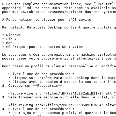
> For the complete documentation index, see [llms.txt](
appending `.md` to page URLs; this page is available as
pour-mac-26/rubriques-avancees/utiliser-dautres-systeme
# Personnaliser le clavier pour l'OS invité

Par défaut, Parallels Desktop contient quatre profils q
* Windows

* Linux

* macOS

* Générique (pour les autres OS invités)

Lorsque vous créez ou enregistrez une machine virtuelle
pouvez créer votre propre profil et affectez-le à vos m
Pour créer un profil de clavier personnalisé ou modifie
1. Suivez l'une de ces procédures :

   * Cliquez sur l'icône Parallels Desktop dans la barre de menus et choisissez **Préférences**.

   * Cliquez avec le bouton droit de la souris sur l'icône Parallels Desktop dans le Dock et choisissez **Préférences**.

2. Cliquez sur **Raccourcis**.

   <figure><img src="/files/tBk7aSAILI3ZgEzB21k9" alt="" width="561"><figcaption></figcaption></figure>

3. Sélectionnez une machine virtuelle dans le volet, cl
   <figure><img src="/files/SVxPXaPQLK9S8yj8IWU4" alt="" width="320"><figcaption></figcaption></figure>

4. Suivez l'une de ces procédures :

   * Pour ajouter un nouveau profil, cliquez sur le bouton **Ajouter** . Indiquez le nouveau nom du profil et sélectionnez le profil de base à partir de la liste. Une 