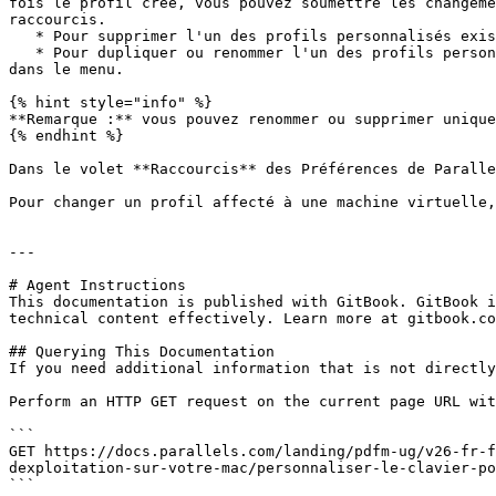
fois le profil créé, vous pouvez soumettre les changeme
raccourcis.

   * Pour supprimer l'un des profils personnalisés existants, sélectionnez-le et cliquez sur le bouton **Supprimer** .

   * Pour dupliquer ou renommer l'un des profils personnalisés existants, sélectionnez ce profil et cliquez sur le bouton , puis sélectionnez l'action correspondante 
dans le menu.

{% hint style="info" %}

**Remarque :** vous pouvez renommer ou supprimer unique
{% endhint %}

Dans le volet **Raccourcis** des Préférences de Paralle
Pour changer un profil affecté à une machine virtuelle,
---

# Agent Instructions

This documentation is published with GitBook. GitBook i
technical content effectively. Learn more at gitbook.co
## Querying This Documentation

If you need additional information that is not directly
Perform an HTTP GET request on the current page URL wit
```

GET https://docs.parallels.com/landing/pdfm-ug/v26-fr-f
dexploitation-sur-votre-mac/personnaliser-le-clavier-po
```
