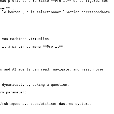
eau profil dans la liste **Profil** et configurez ses 
 vos machines virtuelles.

fil à partir du menu **Profil**.

s and AI agents can read, navigate, and reason over 
 dynamically by asking a question.

ry parameter:

6/rubriques-avancees/utiliser-dautres-systemes-