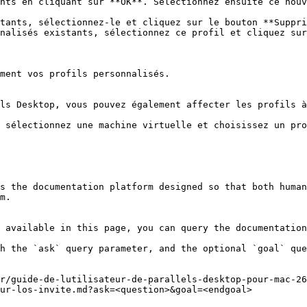
nts en cliquant sur **OK**. Sélectionnez ensuite ce nouv
ment vos profils personnalisés.

ls Desktop, vous pouvez également affecter les profils à
 sélectionnez une machine virtuelle et choisissez un pro
s the documentation platform designed so that both human
m.

 available in this page, you can query the documentation
h the `ask` query parameter, and the optional `goal` que
r/guide-de-lutilisateur-de-parallels-desktop-pour-mac-2
ur-los-invite.md?ask=<question>&goal=<endgoal>
