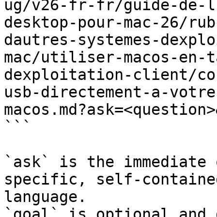
ug/v26-fr-fr/guide-de-l
desktop-pour-mac-26/rub
dautres-systemes-dexplo
mac/utiliser-macos-en-t
dexploitation-client/co
usb-directement-a-votre
macos.md?ask=<question>
```

`ask` is the immediate 
specific, self-containe
language.

`goal` is optional and 