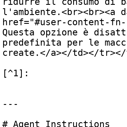
ridurre il consumo di b
l'ambiente.<br><br><a d
href="#user-content-fn-
Questa opzione è disatt
predefinita per le macc
create.</a></td></tr></
[^1]:

---

# Agent Instructions
