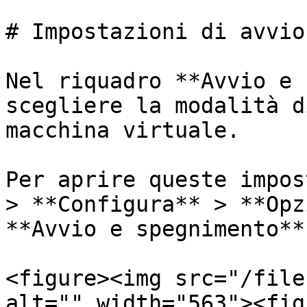
# Impostazioni di avvio
Nel riquadro **Avvio e 
scegliere la modalità d
macchina virtuale.

Per aprire queste impos
> **Configura** > **Opz
**Avvio e spegnimento**.
<figure><img src="/file
alt="" width="563"><fig