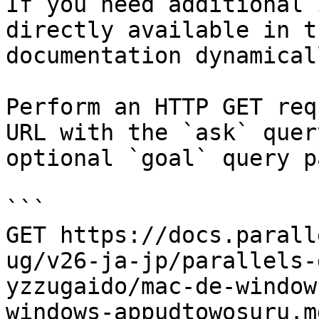
If you need additional 
directly available in t
documentation dynamical
Perform an HTTP GET req
URL with the `ask` quer
optional `goal` query p
```

GET https://docs.parall
ug/v26-ja-jp/parallels-
yzzugaido/mac-de-window
windows-appudtowosuru.m