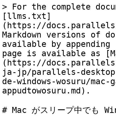
> For the complete docu
[llms.txt]
(https://docs.parallels
Markdown versions of do
available by appending 
page is available as [M
(https://docs.parallels
ja-jp/parallels-desktop
de-windows-wosuru/mac-g
appudtowosuru.md).

# Mac がスリープ中でも W