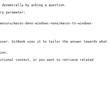
 dynamically by asking a question.

ry parameter:

wosuru/macos-deno-windows-nono/macos-to-windows-
user. GitBook uses it to tailor the answer towards what 
ion.

itional context, or you want to retrieve related 