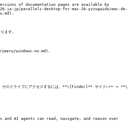
ersions of documentation pages are available by 
26-ja-jp/parallels-desktop-for-mac-26-yzzugaido/mac-de-
u.md).

ります。

imeru/windows-no.md)。

そのドライブにアクセスするには、**\[Finder]** サイドバー > **\
s and AI agents can read, navigate, and reason over 