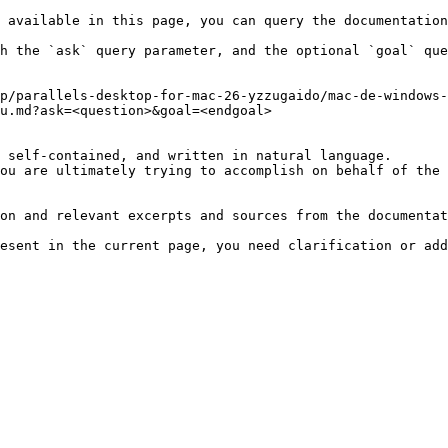
 available in this page, you can query the documentation
h the `ask` query parameter, and the optional `goal` que
p/parallels-desktop-for-mac-26-yzzugaido/mac-de-windows-
u.md?ask=<question>&goal=<endgoal>

 self-contained, and written in natural language.

ou are ultimately trying to accomplish on behalf of the 
on and relevant excerpts and sources from the documentat
esent in the current page, you need clarification or add