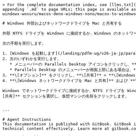
> For the complete documentation index, see [llms.txt](
appending `.md` to page URLs; this page is available as
windows-wosuru/macos-deno-windows-nono/macos-to-windows
# Windows 外部およびネットワークドライブを Mac と共有する

外部 NTFS ドライブを Windows に接続するか、Windows のネ
次の手順を実行します。

1. [Windows を起動します](/landing/pdfm-ug/v26-ja-jp/parall
2. 次のいずれかを実行します。

   * メニューバーの Parallels Desktop アイコンをクリックし、**\[構成]** を選択します。

   * Parallels Desktop のメニューバーが画面上部にある場合は、**\[アクション]** > **\[構成]** を選択します。

3. **\[オプション]** をクリックし、**\[共有]** > **\[Windo
4. **\[Windows ネットワークドライブを Mac と共有]** および **
Windows でネットワークドライブに接続するか、NTFS ドライブを Win
[共有]** セクションを選択し、仮想マシンの名前をクリックします。

---

# Agent Instructions

This documentation is published with GitBook. GitBook i
technical content effectively. Learn more at gitbook.co