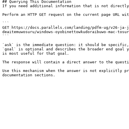
## Querying This Documentation

If you need additional information that is not directly
Perform an HTTP GET request on the current page URL wit
```

GET https://docs.parallels.com/landing/pdfm-ug/v26-ja-j
deaitemuwosuru/windows-oyobinettowkudoraibuwo-mac-tosur
```

`ask` is the immediate question: it should be specific,
`goal` is optional and describes the broader end goal y
is most useful for that goal.

The response will contain a direct answer to the questi
Use this mechanism when the answer is not explicitly pr