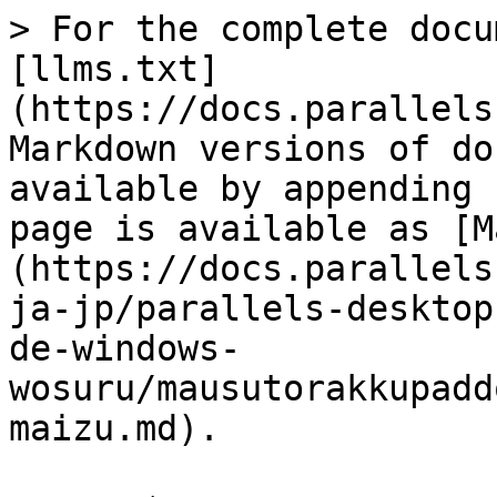
> For the complete docu
[llms.txt]
(https://docs.parallels
Markdown versions of do
available by appending 
page is available as [M
(https://docs.parallels
ja-jp/parallels-desktop
de-windows-
wosuru/mausutorakkupadd
maizu.md).
