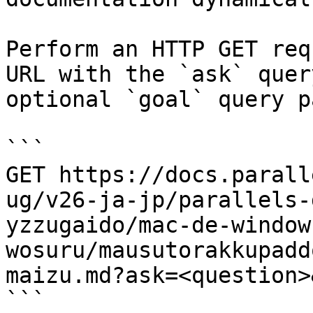
Perform an HTTP GET req
URL with the `ask` quer
optional `goal` query p
```

GET https://docs.parall
ug/v26-ja-jp/parallels-
yzzugaido/mac-de-window
wosuru/mausutorakkupadd
maizu.md?ask=<question>
```
