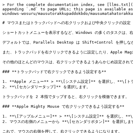
> For the complete documentation index, see [llms.txt](
appending `.md` to page URLs; this page is available as
windows-wosuru/mausutorakkupaddokbdo/mausumatahatorakku
# マウスまたはトラックパッドへの右クリックおよび中央クリックの設定

ショートカットメニューを表示するなど、Windows の多くのタスクは、
デフォルトでは、Parallels Desktop は Shift+Cont
また、トラックパッドを右クリックできるように設定したり、Apple Mag
その他のほとんどのマウスは、右クリックできるようあらかじめ設定されて
### **トラックパッドで右クリックできるよう設定する**

1. **Apple メニュー** > **\[システム設定]** を選択し、**\
2. **\[セカンダリータップ]** を選択します。

トラックパッドを 2 本指でタップすると、右クリックを模倣できます。

### **Apple Mighty Mouse で右クリックできるよう設定する**

1. **\[アップルメニュー]** > **\[システム設定]** を選択し、*
2. マウスの右側のメニューから **\[セカンダリボタン]** を選択します
これで、マウスの右側を押して、右クリックできるようになります。
