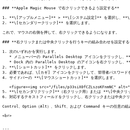
### **Apple Magic Mouse で右クリックできるよう設定する**

1. **\[アップルメニュー]** > **\[システム設定]** を選択し、*
2. **\[セカンダリークリック]** を選択します。

これで、マウスの右側を押して、右クリックできるようになります。

### **右クリックまたは中央クリックを行うキーの組み合わせを設定する*
1. 次のいずれかを実行します。

   * メニューバーの Parallels Desktop アイコンをクリックし、**\[環境設定]** を選択します。

   * Dock 内の Parallels Desktop のアイコンを右クリックし、**\[環境設定]** を選択します。

2. **\[ショートカット]** をクリックします。

3. 必要であれば、\[カギ] アイコンをクリックして、管理者パスワード
4. サイドバーの **\[マウスショートカット]** を選択します。

   <figure><img src="/files/p33siX0fCZLszoKFnmNC" alt="" width="561"><figcaption></figcaption></figure>

5. **\[セカンダリクリック]**（右クリック用）または **\[中央クリッ
6. 対応するテキストフィールドをクリックし、右クリックまたは中央ク
Control、Option（Alt）、Shift、および Command キーの任意
<br>

---
