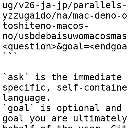
ug/v26-ja-jp/parallels-
yzzugaido/na/mac-deno-o
toshiteno-macos-
no/usbdebaisuwomacosmas
<question>&goal=<endgoal
```

`ask` is the immediate 
specific, self-containe
language.

`goal` is optional and 
goal you are ultimately